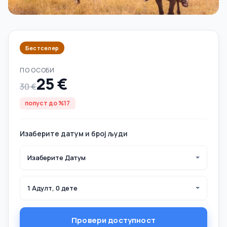
Бестселер
ПО ОСОБИ
25 €
30 €
попуст до %17
Изаберите датум и број људи
Изаберите Датум
1 Адулт, 0 дете
Провери доступност