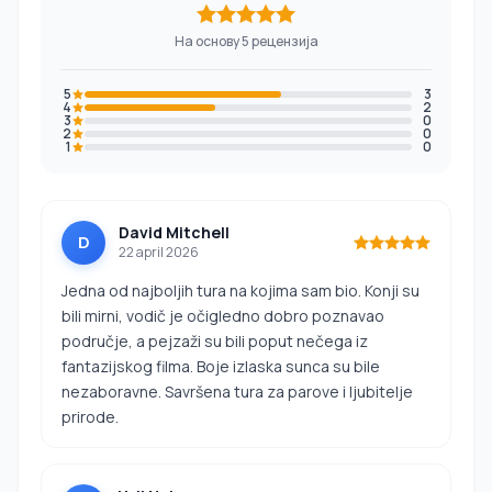
На основу 5 рецензија
5
3
4
2
3
0
2
0
1
0
David Mitchell
D
22 april 2026
Jedna od najboljih tura na kojima sam bio. Konji su
bili mirni, vodič je očigledno dobro poznavao
područje, a pejzaži su bili poput nečega iz
fantazijskog filma. Boje izlaska sunca su bile
nezaboravne. Savršena tura za parove i ljubitelje
prirode.