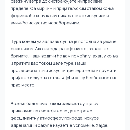
свежину ветра док истражујете импресивне
пределе. Са мирним и пријатељским ставом коња,
формираће везу какву никада нисте искусили и
учиниће искуство незаборавним.
Тура коњем уз залазак сунца је погодна за јахаче
свих нивоа. Ако никада раније нисте јахали, не
брините. Наши водичи ће вам помоћи у јахању коња
и пратити вас током целе туре. Наши
професионални и искусни тренери ће вам пружити
пријатно искуство стављајући вашу безбедност на
прво место.
Вожње балонима током заласка сунца су
привлачне за све који желе да истраже
фасцинантну атмосферу природе, искусе
адреналин и сакупе изузетне успомене. Хајде,