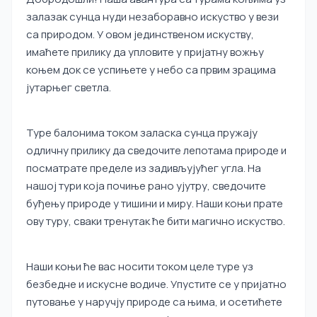
залазак сунца нуди незаборавно искуство у вези
са природом. У овом јединственом искуству,
имаћете прилику да упловите у пријатну вожњу
коњем док се успињете у небо са првим зрацима
јутарњег светла.
Туре балонима током заласка сунца пружају
одличну прилику да сведочите лепотама природе и
посматрате пределе из задивљујућег угла. На
нашој тури која почиње рано ујутру, сведочите
буђењу природе у тишини и миру. Наши коњи прате
ову туру, сваки тренутак ће бити магично искуство.
Наши коњи ће вас носити током целе туре уз
безбедне и искусне водиче. Упустите се у пријатно
путовање у наручју природе са њима, и осетићете