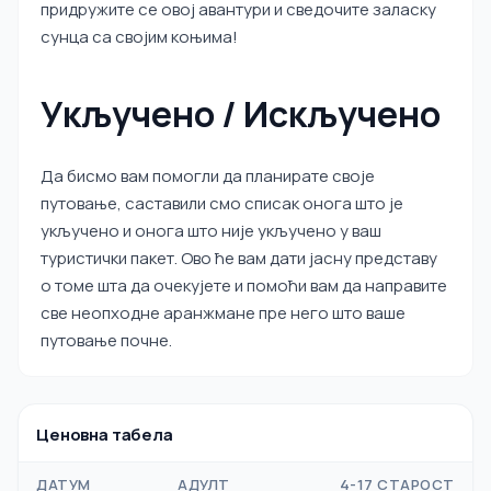
придружите се овој авантури и сведочите заласку
сунца са својим коњима!
Укључено / Искључено
Да бисмо вам помогли да планирате своје
путовање, саставили смо списак онога што је
укључено и онога што није укључено у ваш
туристички пакет. Ово ће вам дати јасну представу
о томе шта да очекујете и помоћи вам да направите
све неопходне аранжмане пре него што ваше
путовање почне.
Ценовна табела
ДАТУМ
АДУЛТ
4-17 СТАРОСТ