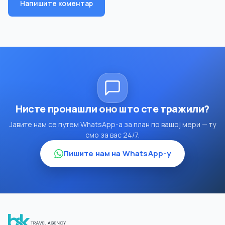
Напишите коментар
Нисте пронашли оно што сте тражили?
Јавите нам се путем WhatsApp-а за план по вашој мери — ту
смо за вас 24/7.
Пишите нам на WhatsApp-у