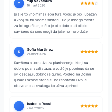
Yuji Nakamura
Y
16 mart 2026
Bila je to vrlo mirna i lepa tura. Vodič je bio ljubazan,
a konji su bili veoma smireni. Bilo je mnogo mesta
za fotografisanje, što je bilo dobro, ali bi bilo
savršeno da smo mogli da jašemo malo duže.
Sofia Martinez
S
24 mart 2026
Savršena alternativa za planinarenje! Konji su
dobro poznavali stazu, a vodič je pobrinuo da se
svi osećaju udobno i sigurno. Pogledi na Dolinu
ljubavi i okolne stene su nezaboravni. Ovo je
obavezno za svakoga ko uživa u prirodi.
Isabella Rossi
I
7 mart 2026