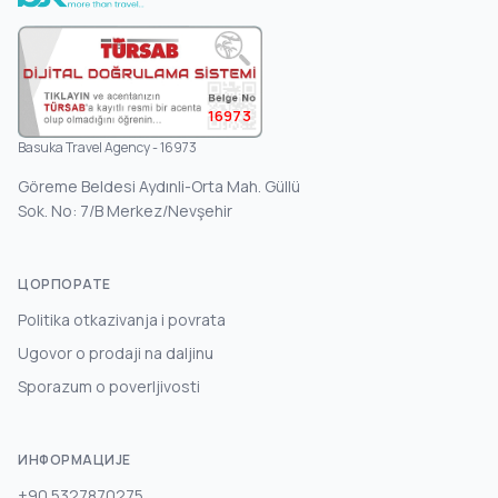
16973
Basuka Travel Agency - 16973
Göreme Beldesi Aydınli-Orta Mah. Güllü
Sok. No: 7/B Merkez/Nevşehir
ЦОРПОРАТЕ
Politika otkazivanja i povrata
Ugovor o prodaji na daljinu
Sporazum o poverljivosti
ИНФОРМАЦИЈЕ
+90 5327870275