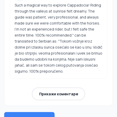
Such a magical way to explore Cappadocia! Riding
through the valleys at sunrise felt dreamy. The
guide was patient, very professional, and always
made sure we were comfortable with the horses.
I’m not an experienced rider, but I felt safe the
entire time. 100% recommended." can be
translated to Serbian as: "Tokom vožnje kroz
doline pri izlasku sunca osećalo se kao u snu. Vodič
je bio strpljiv, veoma profesionalan i uvek se brinuo
da budemo udobni na konjima. Nije sam iskusni
jahač, ali sam se tokom celog putovanja osećao
sigurno. 100% preporučeno.
Прикажи коментаре