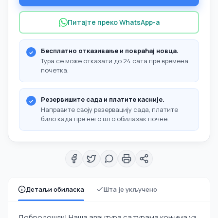
Питајте преко WhatsApp-а
Бесплатно отказивање и повраћај новца.
Тура се може отказати до 24 сата пре времена
почетка.
Резервишите сада и платите касније.
Направите своју резервацију сада, платите
било када пре него што обилазак почне.
Детаљи обиласка
Шта је укључено
Добродошли! Наша авантура са турама коњима уз