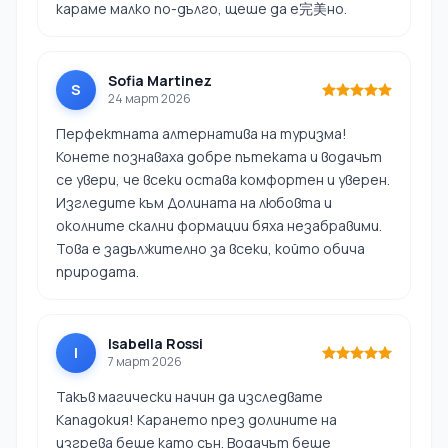
караме малко по-дълго, щеше да е完美но.
Sofia Martinez
S
24 март 2026
Перфектната алтернатива на туризма!
Конете познаваха добре пътеката и водачът
се увери, че всеки остава комфортен и уверен.
Изгледите към Долината на любовта и
околните скални формации бяха незабравими.
Това е задължително за всеки, който обича
природата.
Isabella Rossi
I
7 март 2026
Такъв магически начин да изследвате
Кападокия! Карането през долините на
изгрева беше като сън. Водачът беше