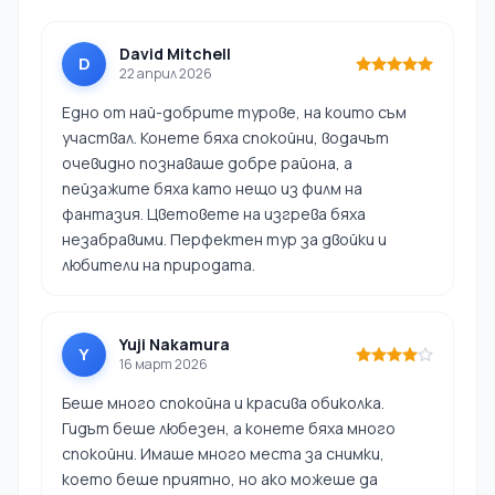
David Mitchell
D
22 април 2026
Едно от най-добрите турове, на които съм
участвал. Конете бяха спокойни, водачът
очевидно познаваше добре района, а
пейзажите бяха като нещо из филм на
фантазия. Цветовете на изгрева бяха
незабравими. Перфектен тур за двойки и
любители на природата.
Yuji Nakamura
Y
16 март 2026
Беше много спокойна и красива обиколка.
Гидът беше любезен, а конете бяха много
спокойни. Имаше много места за снимки,
което беше приятно, но ако можеше да