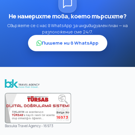
Не намерихте това, което търсихте?
Свържете се с нас в WhatsApp за индивидуален план — на
разположение сме 24/7.
Пишете ни в WhatsApp
16973
Basuka Travel Agency - 16973