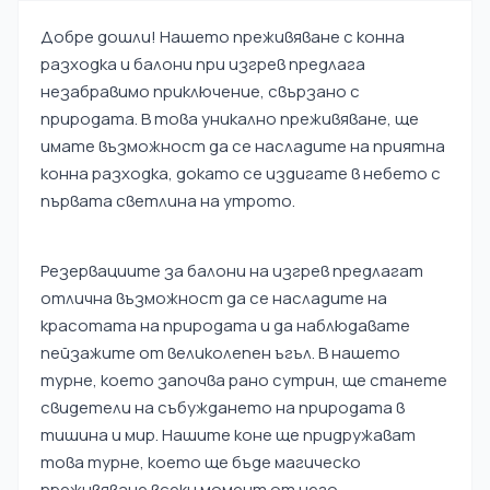
Добре дошли! Нашето преживяване с конна
разходка и балони при изгрев предлага
незабравимо приключение, свързано с
природата. В това уникално преживяване, ще
имате възможност да се насладите на приятна
конна разходка, докато се издигате в небето с
първата светлина на утрото.
Резервациите за балони на изгрев предлагат
отлична възможност да се насладите на
красотата на природата и да наблюдавате
пейзажите от великолепен ъгъл. В нашето
турне, което започва рано сутрин, ще станете
свидетели на събуждането на природата в
тишина и мир. Нашите коне ще придружават
това турне, което ще бъде магическо
преживяване всеки момент от него.