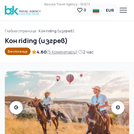
Basuka Travel Agency - 16973
EUR
0
Главна страница
Кон riding (изгрев)
Кон riding (изгрев)
4.60
(5 Коментари)
2 час
Бестселър