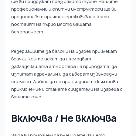
ще ви придружат през цялото турне. Нашите
професионални и опитни инструктори ще ви
предоставят приятно преживяване, като
поставят на първо място вашата
безопасност.
Резервациите за балони на изгрев привлекат
всички, които искат да изследват
завладяващата атмосфера на природата, да
изпитат адреналин и да съберат извънредни
спомени. Дайте да се присъедините към това
приключение и станете свидетели на изгрева с
вашите коне!
Включва / Не включва
За да ви помогнем да планирате вашето