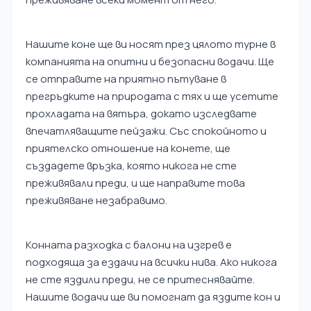
Нашите коне ще ви носят през цялото турне в
компанията на опитни и безопасни водачи. Ще
се отправите на приятно пътуване в
прегръдките на природата с тях и ще усетите
прохладата на вятъра, докато изследвате
впечатляващите пейзажи. Със спокойното и
приятелско отношение на конете, ще
създадете връзка, която никога не сте
преживявали преди, и ще направите това
преживяване незабравимо.
Конната разходка с балони на изгрев е
подходяща за ездачи на всички нива. Ако никога
не сте яздили преди, не се притеснявайте.
Нашите водачи ще ви помогнат да яздите кон и