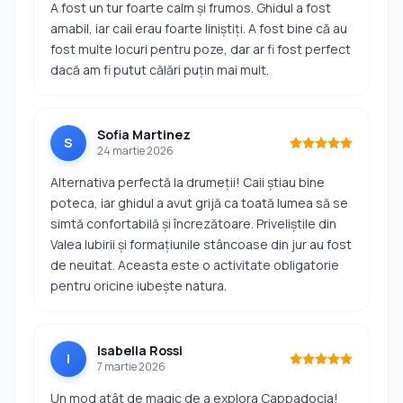
A fost un tur foarte calm și frumos. Ghidul a fost
amabil, iar caii erau foarte liniștiți. A fost bine că au
fost multe locuri pentru poze, dar ar fi fost perfect
dacă am fi putut călări puțin mai mult.
Sofia Martinez
S
24 martie 2026
Alternativa perfectă la drumeții! Caii știau bine
poteca, iar ghidul a avut grijă ca toată lumea să se
simtă confortabilă și încrezătoare. Priveliștile din
Valea Iubirii și formațiunile stâncoase din jur au fost
de neuitat. Aceasta este o activitate obligatorie
pentru oricine iubește natura.
Isabella Rossi
I
7 martie 2026
Un mod atât de magic de a explora Cappadocia!