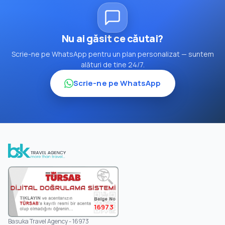
Nu ai găsit ce căutai?
Scrie-ne pe WhatsApp pentru un plan personalizat — suntem
alături de tine 24/7.
Scrie-ne pe WhatsApp
16973
Basuka Travel Agency - 16973