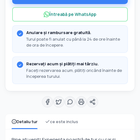
Întreabă pe WhatsApp
Anulare și rambursare gratuită.
Turul poate fi anulat cu până la 24 de ore înainte
de ora de începere.
Rezervați acum și plătiți mai târziu.
Faceți rezervarea acum, plătiți oricând înainte de
începerea turului.
Detaliu tur
ce este inclus
Bine ați venit! Experiența noastră de tur cu cai și