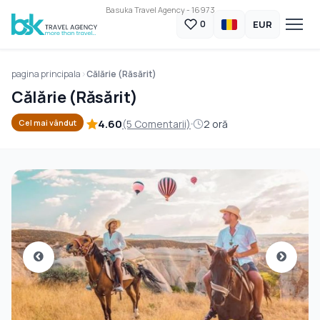
Basuka Travel Agency - 16973
EUR
0
pagina principala
Călărie (Răsărit)
Călărie (Răsărit)
4.60
(5 Comentarii)
2 oră
Cel mai vândut