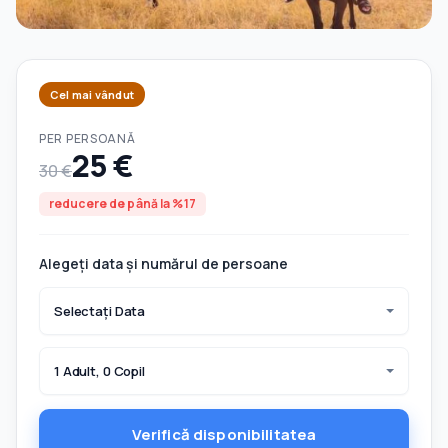
Cel mai vândut
PER PERSOANĂ
25 €
30 €
reducere de până la %17
Alegeți data și numărul de persoane
Selectați Data
1 Adult, 0 Copil
Verifică disponibilitatea