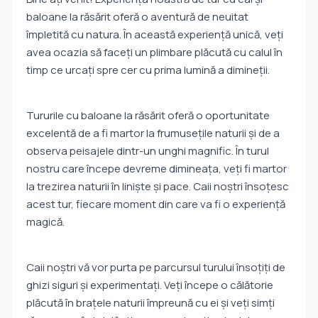
baloane la răsărit oferă o aventură de neuitat
împletită cu natura. În această experiență unică, veți
avea ocazia să faceți un plimbare plăcută cu calul în
timp ce urcați spre cer cu prima lumină a dimineții.
Tururile cu baloane la răsărit oferă o oportunitate
excelentă de a fi martor la frumusețile naturii și de a
observa peisajele dintr-un unghi magnific. În turul
nostru care începe devreme dimineața, veți fi martor
la trezirea naturii în liniște și pace. Caii noștri însoțesc
acest tur, fiecare moment din care va fi o experiență
magică.
Caii noștri vă vor purta pe parcursul turului însoțiți de
ghizi siguri și experimentați. Veți începe o călătorie
plăcută în brațele naturii împreună cu ei și veți simți