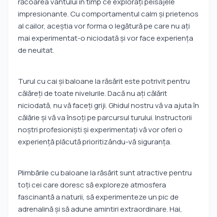
răcoarea vântului în timp ce explorați peisajele
impresionante. Cu comportamentul calm și prietenos
al cailor, aceștia vor forma o legătură pe care nu ați
mai experimentat-o niciodată și vor face experiența
de neuitat.
Turul cu cai și baloane la răsărit este potrivit pentru
călăreți de toate nivelurile. Dacă nu ați călărit
niciodată, nu vă faceți griji. Ghidul nostru vă va ajuta în
călărie și vă va însoți pe parcursul turului. Instructorii
noștri profesioniști și experimentați vă vor oferi o
experiență plăcută prioritizându-vă siguranța.
Plimbările cu baloane la răsărit sunt atractive pentru
toți cei care doresc să exploreze atmosfera
fascinantă a naturii, să experimenteze un pic de
adrenalină și să adune amintiri extraordinare. Hai,