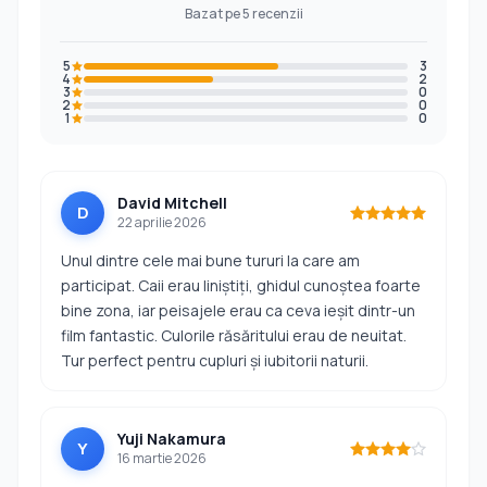
Bazat pe 5 recenzii
5
3
4
2
3
0
2
0
1
0
David Mitchell
D
22 aprilie 2026
Unul dintre cele mai bune tururi la care am
participat. Caii erau liniștiți, ghidul cunoștea foarte
bine zona, iar peisajele erau ca ceva ieșit dintr-un
film fantastic. Culorile răsăritului erau de neuitat.
Tur perfect pentru cupluri și iubitorii naturii.
Yuji Nakamura
Y
16 martie 2026