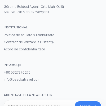
Göreme Beldesi Aydınli-Orta Mah. Güllü
Sok. No: 7/B Merkez/Nevşehir
INSTITUŢIONAL
Politica de anulare și rambursare
Contract de Vânzare la Distanță
Acord de confidențialitate
INFORMAȚII
+90 5327870275
info@basukatravel.com
ABONEAZA-TE LA NEWSLETTER
Abonati-va