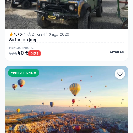
4.75
2 Hora
10 ago. 2026
(4)
Safari en jeep
PRECIO INICIAL
40 €
Detalles
60 €
%33
VENTA RÁPIDA