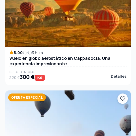
5.00
3 Hora
(1)
Vuelo en globo aerostático en Cappadocia: Una
experiencia impresionante
PRECIO INICIAL
300 €
Detalles
320 €
%6
OFERTA ESPECIAL