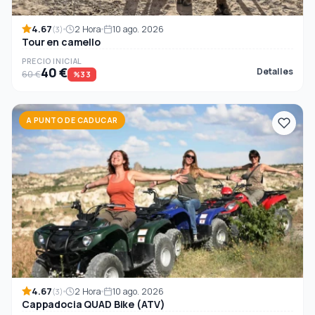
4.67
2 Hora
10 ago. 2026
(3)
Tour en camello
PRECIO INICIAL
40 €
Detalles
60 €
%33
A PUNTO DE CADUCAR
4.67
2 Hora
10 ago. 2026
(3)
Cappadocia QUAD Bike (ATV)