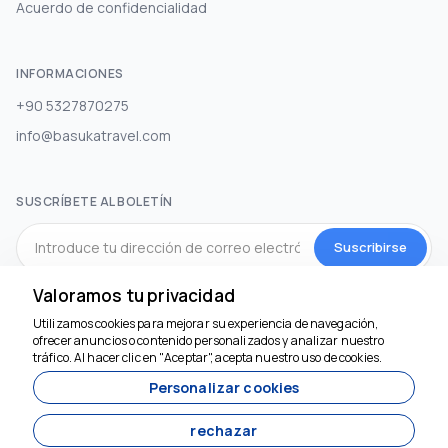
Acuerdo de confidencialidad
INFORMACIONES
+90 5327870275
info@basukatravel.com
SUSCRÍBETE AL BOLETÍN
Suscribirse
Valoramos tu privacidad
MEDIOS DE COMUNICACIÓN SOCIAL
Utilizamos cookies para mejorar su experiencia de navegación,
ofrecer anuncios o contenido personalizados y analizar nuestro
Estamos aquí para
tráfico. Al hacer clic en "Aceptar", acepta nuestro uso de cookies.
ayudar
Personalizar cookies
rechazar