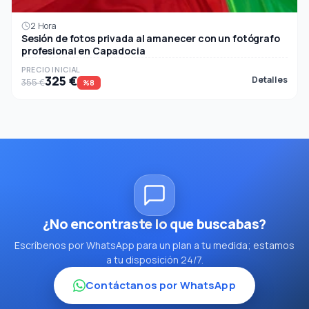
2 Hora
Sesión de fotos privada al amanecer con un fotógrafo
profesional en Capadocia
PRECIO INICIAL
325 €
Detalles
355 €
%8
¿No encontraste lo que buscabas?
Escríbenos por WhatsApp para un plan a tu medida; estamos
a tu disposición 24/7.
Contáctanos por WhatsApp