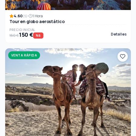
4.60
1 Hora
(5)
Tour en globo aerostático
PRECIO INICIAL
150 €
Detalles
160 €
%6
VENTA RÁPIDA