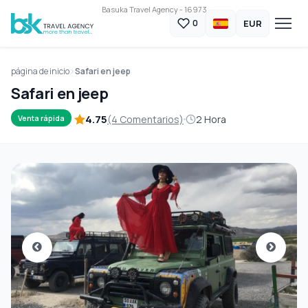
Basuka Travel Agency - 16973
EUR
0
página de inicio
Safari en jeep
Safari en jeep
4.75
(4 Comentarios)
2 Hora
Venta rápida