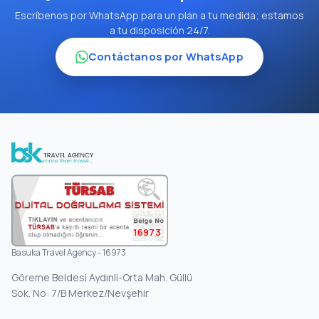
Escríbenos por WhatsApp para un plan a tu medida; estamos
a tu disposición 24/7.
Contáctanos por WhatsApp
16973
Basuka Travel Agency - 16973
Göreme Beldesi Aydınli-Orta Mah. Güllü
Sok. No: 7/B Merkez/Nevşehir