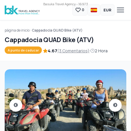
Basuka Travel Agency - 16973
EUR
0
página de inicio
Cappadocia QUAD Bike (ATV)
Cappadocia QUAD Bike (ATV)
4.67
(3 Comentarios)
2 Hora
A punto de caducar