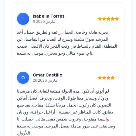
Isabella Torres
I
9 مارس 2026
تجربة هادئة وخاصة. الجمال رائعة والطريق جميل. أخذ
المرشد صورًا مذهلة وشرح لنا العديد من التفاصيل عن
المنطقة. القيام بالنشاط في وقت الفجر كان الأفضل: صمت
تام، ضوء مثالي وجو سحري. موصى به بشدة.
Omar Castillo
O
26 مارس 2026
لم أتوقع أن تكون هذه الجولة ممتعة للغاية. كان مرشدنا
ودودًا، ويسخر معنا طوال الوقت، ويعرف أفضل أماكن
التصوير. كان ركوب الجمل مريحًا بشكل مفاجئ بعد بضع
دقائق. كانت المناظر غير حقيقية - أراغيل خرافية، ووديان
واسعة مفتوحة، وغروب شمس ذهبي مثالي. حصلت أنا
وصديقتي على صور مذهلة بفضل المرشد. موصى به بشدة
للأزواج!