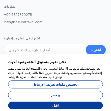
معلومات
+90 5327870275
info@basukatravel.com
اشترك في النشرة الإخبارية
اشتراك
نحن نقيم مستوى الخصوصية لديك
وسائل التواصل الاجتماعي
نحن نستخدم ملفات تعريف الارتباط لتحسين تجربة التصفح الخاصة بك، وتقديم
إعلانات أو محتوى مخصص، وتحليل حركة المرور لدينا. بالنقر على "قبول"، فإنك
توافق على استخدامنا لملفات تعريف الارتباط.
نحن هنا للمساعدة
تخصيص ملفات تعريف الارتباط
يرفض
اقبل
طورت بواسطة