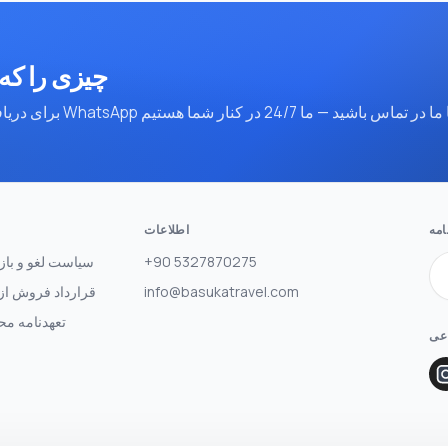
چیزی را که 
مه
اطلاعات
س
+90 5327870275
سیاست لغو و باز
info@basukatravel.com
قرارداد فروش از 
تعهدنامه مح
اعی