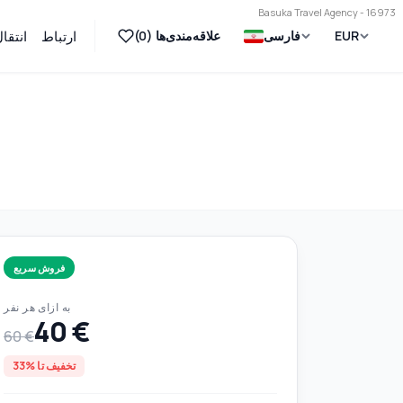
Basuka Travel Agency - 16973
EUR
فارسی
علاقه‌مندی‌ها (
0
)
ارتباط
انتقا
فروش سریع
به ازای هر نفر
40 €
60 €
تخفیف تا %33