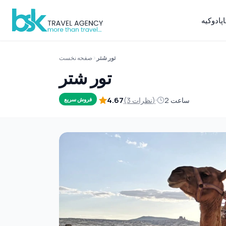
پادوکیه
تور شتر
صفحه نخست
تور شتر
4.67
2 ساعت
(3 نظرات)
فروش سریع