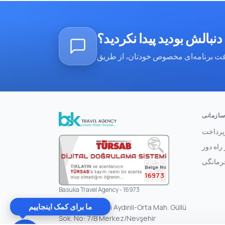
دنبالش بودید پیدا نکردید؟
ازمانی
پرداخت
راه دور
رمانگی
16973
Basuka Travel Agency - 16973
ما برای کمک اینجاییم
Göreme Beldesi Aydınli-Orta Mah. Güllü
Sok. No: 7/B Merkez/Nevşehir