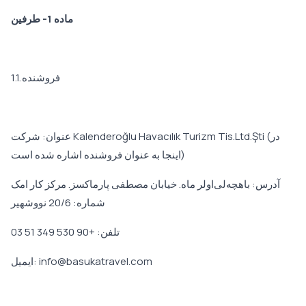
ماده 1- طرفین
1.1. فروشنده
عنوان: شرکت Kalenderoğlu Havacılık Turizm Tis.Ltd.Şti (در
اینجا به عنوان فروشنده اشاره شده است)
آدرس: باهچه‌لی‌اولر ماه. خیابان مصطفی پارماکسز. مرکز کار امک
شماره: 20/6 نووشهیر
تلفن: +90 530 349 51 03
ایمیل: info@basukatravel.com