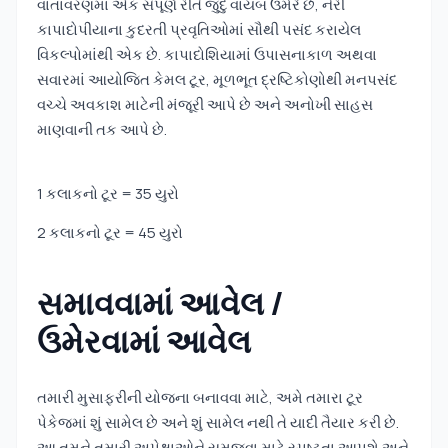
વાતાવરણમાં એક સંપૂર્ણ રીતે જુદુ વાયબ ઉમેરે છે, નેરી
કાપાદોપીયાના કુદરતી પ્રવૃતિઓમાં સૌથી પસંદ કરાયેલ
વિકલ્પોમાંથી એક છે. કાપાદોશિયામાં ઉપાસનાકાળ અથવા
સવારમાં આયોજિત કેમલ ટૂર, મૂળભૂત દ્રષ્ટિકોણોથી મનપસંદ
વચ્ચે અવકાશ માટેની મંજૂરી આપે છે અને અનોખી સાહસ
માણવાની તક આપે છે.
1 કલાકનો ટૂર = 35 યુરો
2 કલાકનો ટૂર = 45 યુરો
સમાવવામાં આવેલ /
ઉમેરવામાં આવેલ
તમારી મુસાફરીની યોજના બનાવવા માટે, અમે તમારા ટૂર
પેકેજમાં શું સામેલ છે અને શું સામેલ નથી તે યાદી તૈયાર કરી છે.
આ તમને તમારી અપેક્ષાઓને સમજવા માટે સ્પષ્ટતા આપશે અને