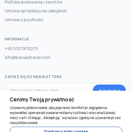
Polityka anulowania i zwrotów
Umowa sprzedaży na odległość
Umowa o poufności
INFORMACJE
+90 5327870275
info@basukatravel.com
ZAPISZ SIĘ DO NEWSLETTERA
Subskrybuj
Cenimy Twoją prywatność
Używamy plików cookie, aby poprawić komfort przeglądania,
MEDIA SPOŁECZNOŚCIOWE
wyświetlać spersonalizowane reklamy lub treści oraz analizować
nasz ruch. Klikając „Akceptuję”, wyrażasz zgodę na używanie przez
Jesteśmy tu, by
nas plików cookie.
pomóc
Dostosuj pliki cookie