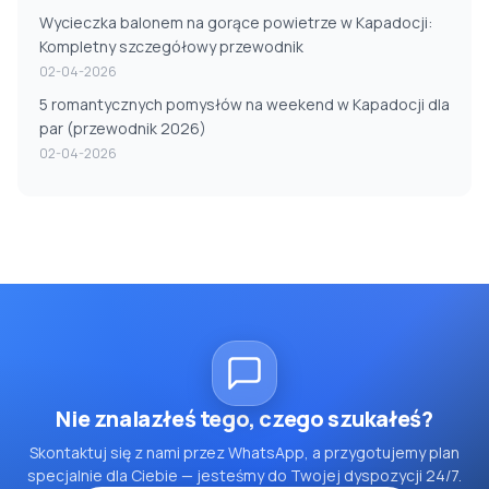
Wycieczka balonem na gorące powietrze w Kapadocji:
Kompletny szczegółowy przewodnik
02-04-2026
5 romantycznych pomysłów na weekend w Kapadocji dla
par (przewodnik 2026)
02-04-2026
Nie znalazłeś tego, czego szukałeś?
Skontaktuj się z nami przez WhatsApp, a przygotujemy plan
specjalnie dla Ciebie — jesteśmy do Twojej dyspozycji 24/7.