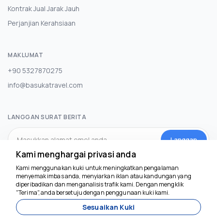
Kontrak Jual Jarak Jauh
Perjanjian Kerahsiaan
MAKLUMAT
+90 5327870275
info@basukatravel.com
LANGGAN SURAT BERITA
Langgan
Kami menghargai privasi anda
Kami menggunakan kuki untuk meningkatkan pengalaman
MEDIA SOSIAL
menyemak imbas anda, menyiarkan iklan atau kandungan yang
diperibadikan dan menganalisis trafik kami. Dengan mengklik
Kami di sini untuk
"Terima", anda bersetuju dengan penggunaan kuki kami.
membantu
Sesuaikan Kuki