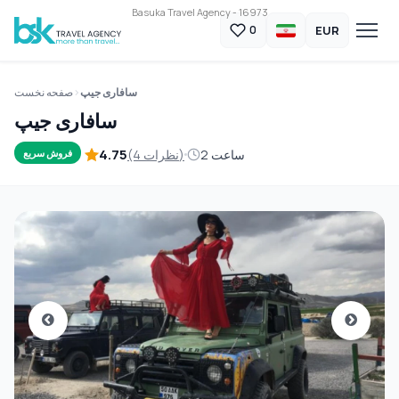
Basuka Travel Agency - 16973
EUR
0
سافاری جیپ
صفحه نخست
سافاری جیپ
4.75
2 ساعت
(4 نظرات)
فروش سریع