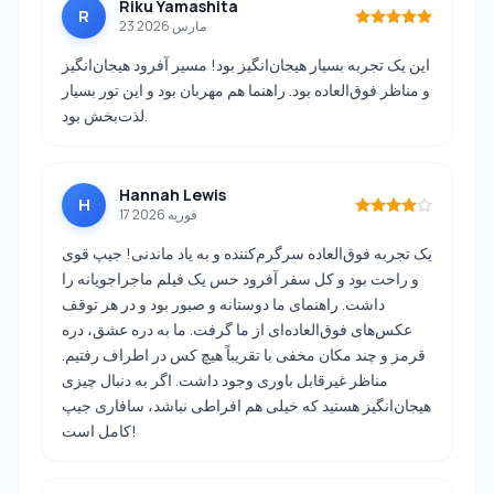
Riku Yamashita
R
23 مارس 2026
این یک تجربه بسیار هیجان‌انگیز بود! مسیر آفرود هیجان‌انگیز
و مناظر فوق‌العاده بود. راهنما هم مهربان بود و این تور بسیار
لذت‌بخش بود.
Hannah Lewis
H
17 فوریه 2026
یک تجربه فوق‌العاده سرگرم‌کننده و به یاد ماندنی! جیپ قوی
و راحت بود و کل سفر آفرود حس یک فیلم ماجراجویانه را
داشت. راهنمای ما دوستانه و صبور بود و در هر توقف
عکس‌های فوق‌العاده‌ای از ما گرفت. ما به دره عشق، دره
قرمز و چند مکان مخفی با تقریباً هیچ کس در اطراف رفتیم.
مناظر غیرقابل باوری وجود داشت. اگر به دنبال چیزی
هیجان‌انگیز هستید که خیلی هم افراطی نباشد، سافاری جیپ
کامل است!