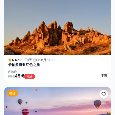
4.67
1天
08 8月 2026
(6)
卡帕多奇亚红色之旅
起始价
45 €
详情
60 €
%25
特价