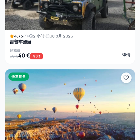
4.75
2 小时
08 8月 2026
(4)
吉普车漫游
起始价
40 €
详情
60 €
%33
快速销售