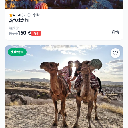
4.60
1 小时
(5)
热气球之旅
起始价
150 €
详情
160 €
%6
快速销售