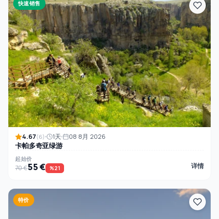
快速销售
4.67
1天
08 8月 2026
(6)
卡帕多奇亚绿游
起始价
55 €
详情
70 €
%21
特价