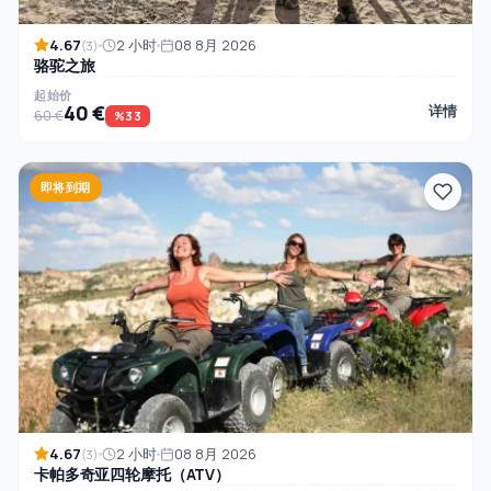
4.67
2 小时
08 8月 2026
(3)
骆驼之旅
起始价
40 €
详情
60 €
%33
即将到期
4.67
2 小时
08 8月 2026
(3)
卡帕多奇亚四轮摩托（ATV）