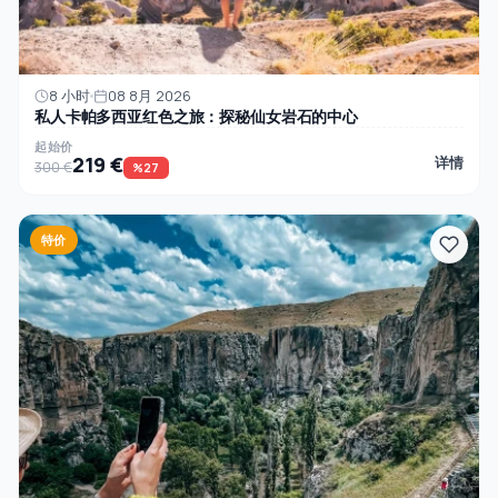
8 小时
08 8月 2026
私人卡帕多西亚红色之旅：探秘仙女岩石的中心
起始价
219 €
详情
300 €
%27
特价