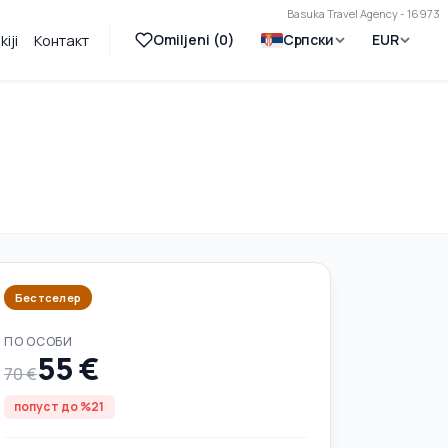
Basuka Travel Agency - 16973
Omiljeni (
0
)
Српски
EUR
iji
Контакт
Бестселер
ПО ОСОБИ
55 €
70 €
попуст до %21