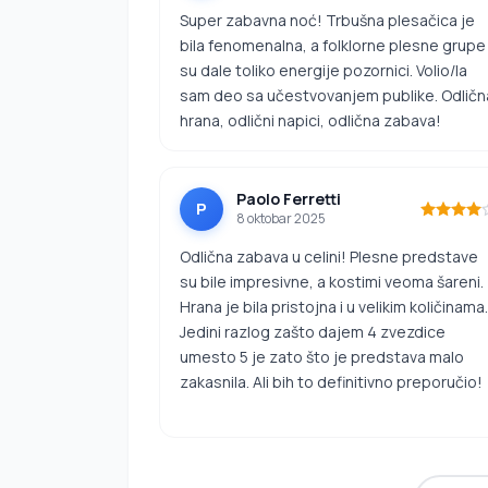
Super zabavna noć! Trbušna plesačica je
bila fenomenalna, a folklorne plesne grupe
su dale toliko energije pozornici. Volio/la
sam deo sa učestvovanjem publike. Odličn
hrana, odlični napici, odlična zabava!
Paolo Ferretti
P
8 oktobar 2025
Odlična zabava u celini! Plesne predstave
su bile impresivne, a kostimi veoma šareni.
Hrana je bila pristojna i u velikim količinama.
Jedini razlog zašto dajem 4 zvezdice
umesto 5 je zato što je predstava malo
zakasnila. Ali bih to definitivno preporučio!