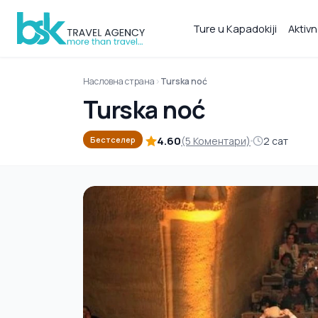
Ture u Kapadokiji
Aktivn
Насловна страна
Turska noć
Turska noć
4.60
(5 Коментари)
2 сат
Бестселер