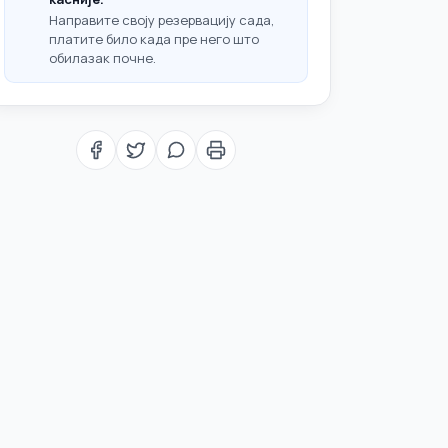
Направите своју резервацију сада,
платите било када пре него што
обилазак почне.