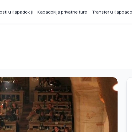
osti u Kapadokiji
Kapadokija privatne ture
Transfer u Kappadok