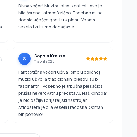
Divna večer! Muzika, ples, kostimi - sve je
bilo šareno i atmosferično. Posebno mi se
dopalo učešće gostiju u plesu. Veoma
a
veselo i kulturno događanje.
Sophia Krause
S
11 april 2026
Fantastična večer! Uživali smo u odličnoj
muzici uživo, a tradicionalni plesovi su bili
fascinantni. Posebno je trbušna plesačica
pružila neverovatnu predstavu. Naš konobar
je bio pažljiv i prijateljski nastrojen.
Atmosfera je bila vesela i radosna. Odmah
bih ponovio!