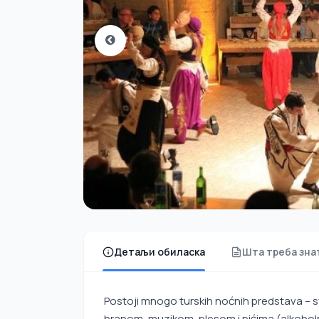
Детаљи обиласка
Шта треба зна
Postoji mnogo turskih noćnih predstava – sv
hranom, muzikom, plesom i pićima (alkohol