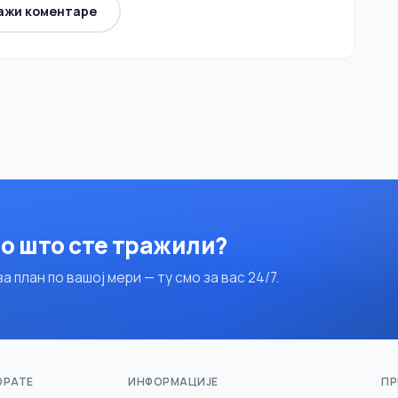
ажи коментаре
о што сте тражили?
 план по вашој мери — ту смо за вас 24/7.
ОРАТЕ
ИНФОРМАЦИЈЕ
ПР