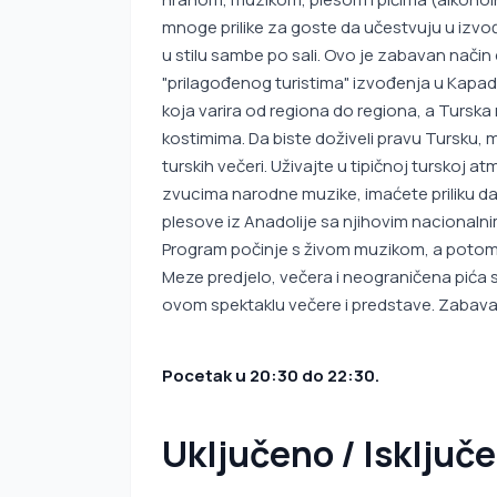
mnoge prilike za goste da učestvuju u izvo
u stilu sambе po sali. Ovo je zabavan način
"prilagođenog turistima" izvođenja u Kapado
koja varira od regiona do regiona, a Turska 
kostimima. Da biste doživeli pravu Tursku, 
turskih večeri. Uživajte u tipičnoj turskoj at
zvucima narodne muzike, imaćete priliku da
plesove iz Anadolije sa njihovim nacionalni
Program počinje s živom muzikom, a potom na
Meze predjelo, večera i neograničena pića 
ovom spektaklu večere i predstave. Zabav
Pocetak u 20:30 do 22:30.
Uključeno / Isključ