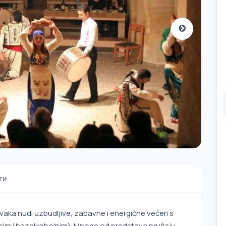
ти
aka nudi uzbudljive, zabavne i energične večeri s
nim i bezalkoholnim). Mnoge od predstava pružaju