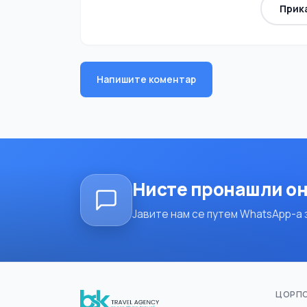
Прик
Напишите коментар
Нисте пронашли он
Јавите нам се путем WhatsApp-а за
ЦОРП