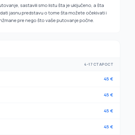
ovanje, sastavili smo listu šta je uključeno, a šta
 dati jasnu predstavu o tome šta možete očekivati i
anžmane pre nego što vaše putovanje počne.
4-17 СТАРОСТ
45 €
45 €
45 €
45 €