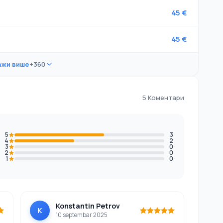
45 €
45 €
ажи више
+360
5 Коментари
5
3
4
2
3
0
2
0
1
0
Konstantin Petrov
K
10 septembar 2025