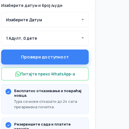
Изаберите датум и број људи
Изаберите Датум
1 Адулт, 0 дете
Провери доступност
Питајте преко WhatsApp-а
Бесплатно отказивање и повраћај
новца.
Тура се може отказати до 24 сата
пре времена почетка.
Резервишите сада и платите
касније.