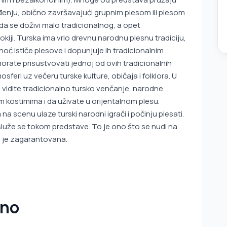
đenju, obično završavajući grupnim plesom ili plesom
 da se doživi malo tradicionalnog, a opet
kiji. Turska ima vrlo drevnu narodnu plesnu tradiciju,
noć ističe plesove i dopunjuje ih tradicionalnim
morate prisustvovati jednoj od ovih tradicionalnih
mosferi uz večeru turske kulture, običaja i folklora. U
 vidite tradicionalno tursko venčanje, narodne
m kostimima i da uživate u orijentalnom plesu.
 scenu ulaze turski narodni igrači i počinju plesati.
služe se tokom predstave. To je ono što se nudi na
a je zagarantovana.
eno