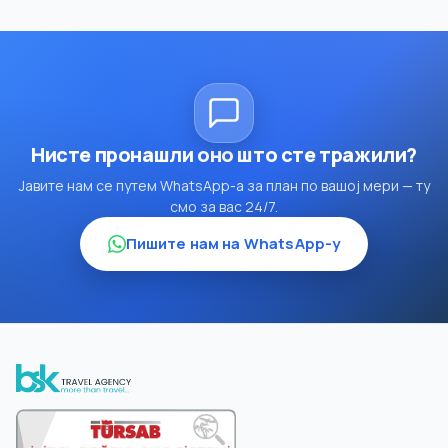
Нисте пронашли оно што сте тражили?
Јавите нам се путем WhatsApp-а за план по вашој мери — ту
смо за вас 24/7.
Пишите нам на WhatsApp-у