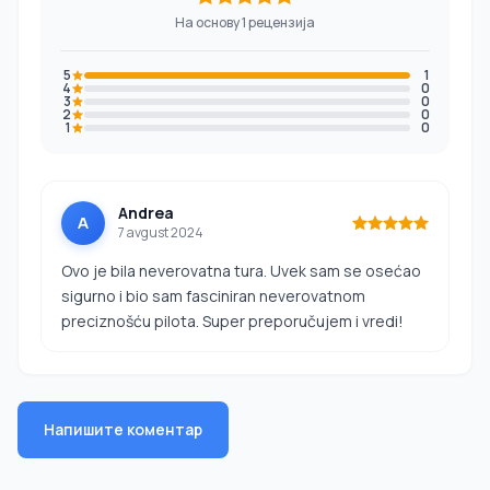
На основу 1 рецензија
5
1
4
0
3
0
2
0
1
0
Andrea
A
7 avgust 2024
Ovo je bila neverovatna tura. Uvek sam se osećao
sigurno i bio sam fasciniran neverovatnom
preciznošću pilota. Super preporučujem i vredi!
Напишите коментар