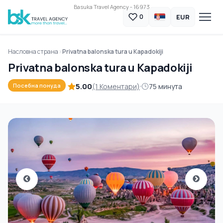
Basuka Travel Agency - 16973
EUR
0
Насловна страна
Privatna balonska tura u Kapadokiji
Privatna balonska tura u Kapadokiji
5.00
(1 Коментари)
75 минута
Посебна понуда