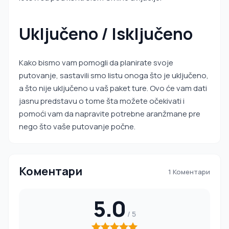
Uključeno / Isključeno
Kako bismo vam pomogli da planirate svoje
putovanje, sastavili smo listu onoga što je uključeno,
a što nije uključeno u vaš paket ture. Ovo će vam dati
jasnu predstavu o tome šta možete očekivati i
pomoći vam da napravite potrebne aranžmane pre
nego što vaše putovanje počne.
Коментари
1 Коментари
5.0