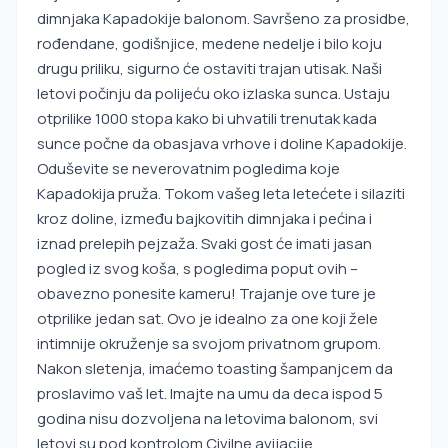
dimnjaka Kapadokije balonom. Savršeno za prosidbe,
rođendane, godišnjice, medene nedelje i bilo koju
drugu priliku, sigurno će ostaviti trajan utisak. Naši
letovi počinju da polijeću oko izlaska sunca. Ustaju
otprilike 1000 stopa kako bi uhvatili trenutak kada
sunce počne da obasjava vrhove i doline Kapadokije.
Oduševite se neverovatnim pogledima koje
Kapadokija pruža. Tokom vašeg leta letećete i silaziti
kroz doline, između bajkovitih dimnjaka i pećina i
iznad prelepih pejzaža. Svaki gost će imati jasan
pogled iz svog koša, s pogledima poput ovih –
obavezno ponesite kameru! Trajanje ove ture je
otprilike jedan sat. Ovo je idealno za one koji žele
intimnije okruženje sa svojom privatnom grupom.
Nakon sletenja, imaćemo toasting šampanjcem da
proslavimo vaš let. Imajte na umu da deca ispod 5
godina nisu dozvoljena na letovima balonom, svi
letovi su pod kontrolom Civilne avijacije.