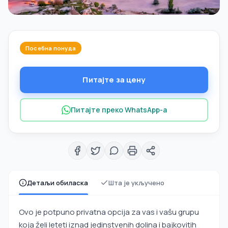
Посебна понуда
Питајте за цену
Питајте преко WhatsApp-а
Детаљи обиласка
Шта је укључено
Ovo je potpuno privatna opcija za vas i vašu grupu
koja želi leteti iznad jedinstvenih dolina i bajkovitih