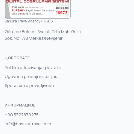
16973
Basuka Travel Agency - 16973
Göreme Beldesi Aydınli-Orta Mah. Güllü
Sok. No: 7/B Merkez/Nevşehir
ЦОРПОРАТЕ
Politika otkazivanja i povrata
Ugovor o prodaji na daljinu
Sporazum o poverljivosti
ИНФОРМАЦИЈЕ
+90 5327870275
info@basukatravel.com