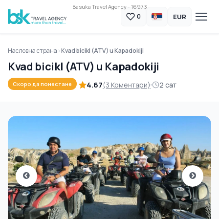
Basuka Travel Agency - 16973
EUR
0
Насловна страна
Kvad bicikl (ATV) u Kapadokiji
Kvad bicikl (ATV) u Kapadokiji
4.67
(3 Коментари)
2 сат
Скоро да понестане