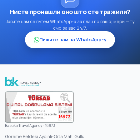
Нисте пронашли оно што сте тражили?
Јавите нам се путем WhatsApp-а за план по вашој мери — ту
смо за вас 24/7.
Пишите нам на WhatsApp-у
16973
Basuka Travel Agency - 16973
Göreme Beldesi Aydınli-Orta Mah. Güllü