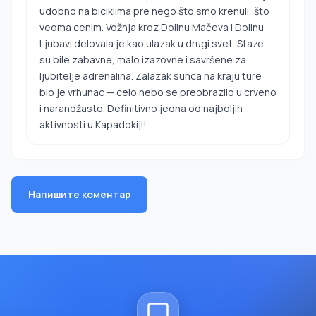
udobno na biciklima pre nego što smo krenuli, što
veoma cenim. Vožnja kroz Dolinu Mačeva i Dolinu
Ljubavi delovala je kao ulazak u drugi svet. Staze
su bile zabavne, malo izazovne i savršene za
ljubitelje adrenalina. Zalazak sunca na kraju ture
bio je vrhunac — celo nebo se preobrazilo u crveno
i narandžasto. Definitivno jedna od najboljih
aktivnosti u Kapadokiji!
Напишите коментар