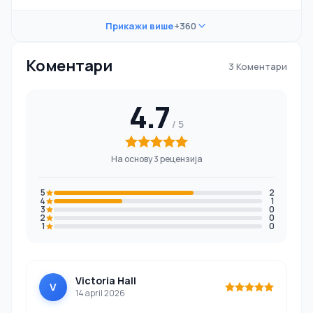
Прикажи више
+360
Коментари
3 Коментари
4.7
На основу 3 рецензија
5
2
4
1
3
0
2
0
1
0
Victoria Hall
V
14 april 2026