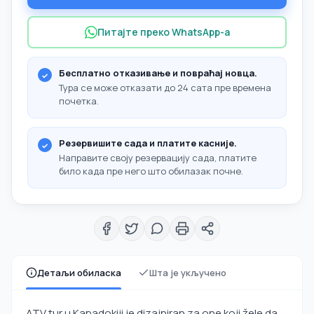
Питајте преко WhatsApp-а
Бесплатно отказивање и повраћај новца.
Тура се може отказати до 24 сата пре времена
почетка.
Резервишите сада и платите касније.
Направите своју резервацију сада, платите
било када пре него што обилазак почне.
Детаљи обиласка
Шта је укључено
ATV tur u Kapadokiji je dizajniran za one koji žele da