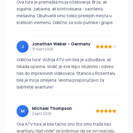
Ova tura je premašila moja očekivanja. Brza, ali
sigurna, zabavna, ali kontrolisana - savršena
mešavina. Obuhvatili smo toliko prelepih mesta u
kratkom vremenu. Odlično za solo putnike i grupe.
Jonathan Weber – Germany
J
31 mart 2026
Odlična tura! Vožnja ATV-om bila je uzbudljiva, ali
nikada opasna. Vodič je sve lepo objasnio i odveo
nas do impresivnih vidikovaca. Stanica u Rosentalu
bila je moja omiljena. Veoma preporučljivo za
ljubitelje avanture!
Michael Thompson
M
2 april 2026
Ova ATV tura je bila tačno ono što smo tražili kao
avanturu. Naš vodič se pobrinuo da se svi osećaju