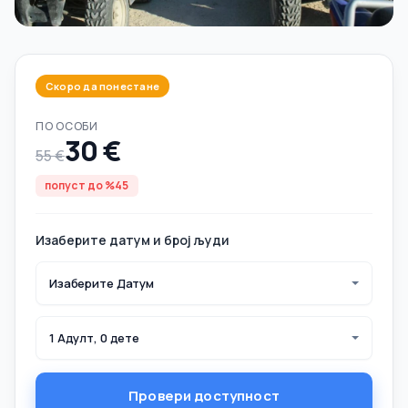
Скоро да понестане
ПО ОСОБИ
30 €
55 €
попуст до %45
Изаберите датум и број људи
Изаберите Датум
1 Адулт, 0 дете
Провери доступност