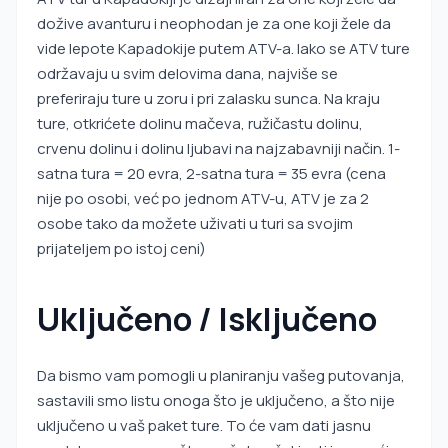
dožive avanturu i neophodan je za one koji žele da
vide lepote Kapadokije putem ATV-a. Iako se ATV ture
održavaju u svim delovima dana, najviše se
preferiraju ture u zoru i pri zalasku sunca. Na kraju
ture, otkrićete dolinu mačeva, ružičastu dolinu,
crvenu dolinu i dolinu ljubavi na najzabavniji način. 1-
satna tura = 20 evra, 2-satna tura = 35 evra (cena
nije po osobi, već po jednom ATV-u, ATV je za 2
osobe tako da možete uživati u turi sa svojim
prijateljem po istoj ceni)
Uključeno / Isključeno
Da bismo vam pomogli u planiranju vašeg putovanja,
sastavili smo listu onoga što je uključeno, a što nije
uključeno u vaš paket ture. To će vam dati jasnu