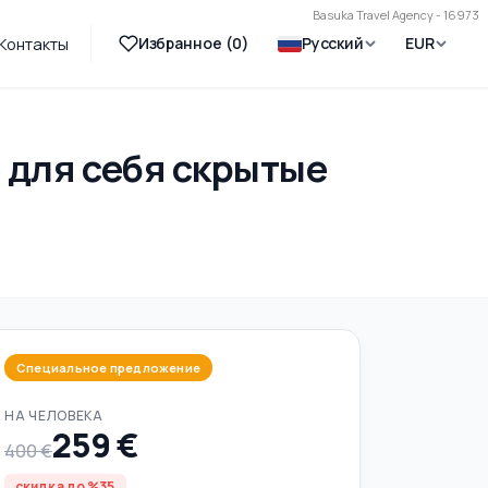
Basuka Travel Agency - 16973
Избранное (
0
)
Русский
EUR
Контакты
 для себя скрытые
Специальное предложение
НА ЧЕЛОВЕКА
259 €
400 €
скидка до %35