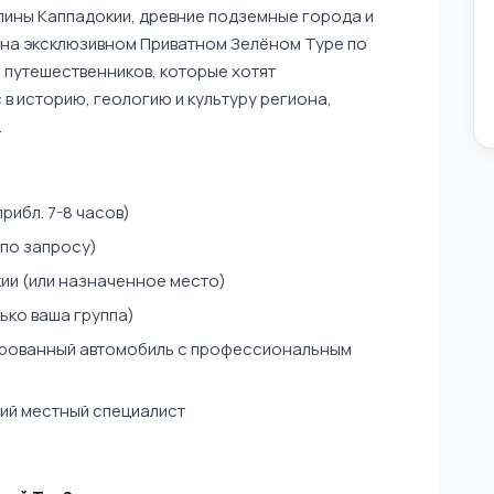
лины Каппадокии, древние подземные города и
на эксклюзивном Приватном Зелёном Туре по
я путешественников, которые хотят
в историю, геологию и культуру региона,
.
рибл. 7-8 часов)
 по запросу)
ии (или назначенное место)
ько ваша группа)
рованный автомобиль с профессиональным
ий местный специалист