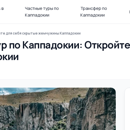
 в
Частные туры по
Трансфер по
Каппадокии
Каппадокии
йте для себя скрытые жемчужины Каппадокии
р по Каппадокии: Откройте
окии