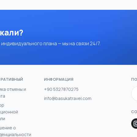
скали?
 индивидуального плана — мы на связи 24/7.
ОРАТИВНЫЙ
ИНФОРМАЦИЯ
ПО
ика отмены и
+90 5327870275
ата
info@basukatravel.com
ор
нционной
СО
вли
шение о
денциальности