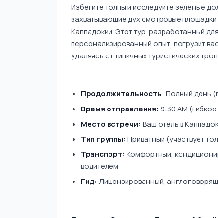
Избегите толпы и исследуйте зелёные до
захватывающие дух смотровые площадки 
Каппадокии. Этот тур, разработанный дл
персонализированный опыт, погрузит вас 
удаляясь от типичных туристических троп
Продолжительность:
Полный день (п
Время отправления:
9:30 AM (гибкое
Место встречи:
Ваш отель в Каппадок
Тип группы:
Приватный (участвует тол
Транспорт:
Комфортный, кондициони
водителем
Гид:
Лицензированный, англоговорящ