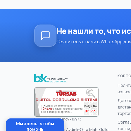
Не нашли то, что и
Свяжитесь с нами в WhatsApp для
КОРП
Полит
возвр
Догов
диста
16973
торго
Basuka Travel Agency - 16973
Согла
Мы здесь, чтобы
конфи
помочь
Göreme Beldesi Aydınli-Orta Mah. Güllü