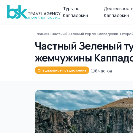
Туры по
Деятельность
Каппадокии
Каппадокии
Главная
Частный Зеленый тур по Каппадокии: Откро
Частный Зеленый ту
жемчужины Каппад
8 час-ов
Специальное предложение