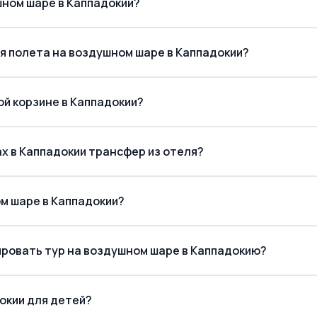
шном шаре в Каппадокии?
личная.
мя полета на воздушном шаре в Каппадокии?
 обувь
холода
й корзине в Каппадокии?
х в Каппадокии трансфер из отеля?
ом шаре в Каппадокии?
рьируются в зависимости от сезона, продолжительности поле
ировать тур на воздушном шаре в Каппадокию?
ленных цен и доступности
.
окии для детей?