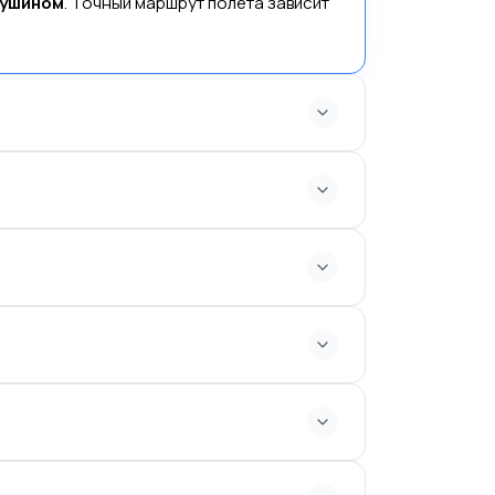
вушином
. Точный маршрут полета зависит
трансферов из отеля и подготовки полный
ть полный возврат средств
. Отмены
но между
4:30 – 6:00 утра
, в зависимости
 апреля по октябрь
, когда погодные