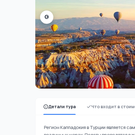
Детали тура
Что входит в стоим
Регион Каппадокия в Турции является са
воздушных шарах. Полеты проводятся в ж