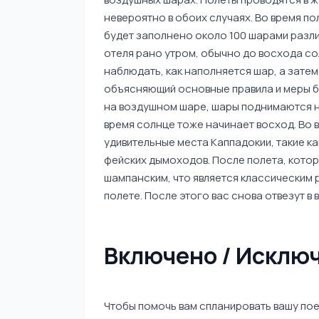
невероятно в обоих случаях. Во время по
будет заполнено около 100 шарами разли
отеля рано утром, обычно до восхода сол
наблюдать, как наполняется шар, а затем
объясняющий основные правила и меры б
на воздушном шаре, шары поднимаются на 
время солнце тоже начинает восход. Во 
удивительные места Каппадокии, такие ка
фейских дымоходов. После полета, котор
шампанским, что является классическим р
полете. После этого вас снова отвезут в 
Включено / Исклю
Чтобы помочь вам спланировать вашу поез