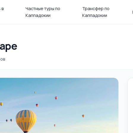
 в
Частные туры по
Трансфер по
Каппадокии
Каппадокии
шаре
-ов