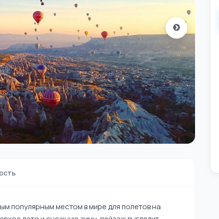
ость
мым популярным местом в мире для полетов на
аркое лето и снежную зиму, пейзаж выглядит