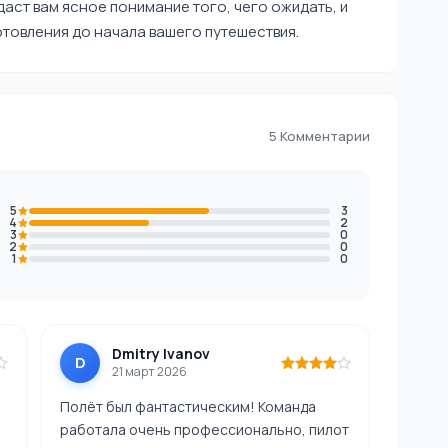
 даст вам ясное понимание того, чего ожидать, и
товления до начала вашего путешествия.
5 Комментарии
5
3
4
2
3
0
2
0
1
0
Dmitry Ivanov
D
21 март 2026
Полёт был фантастическим! Команда
работала очень профессионально, пилот