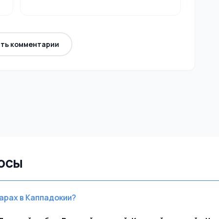
ть комментарии
осы
арах в Каппадокии?