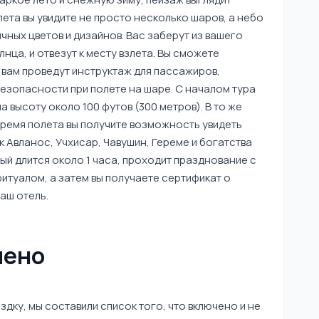
лета вы увидите не просто несколько шаров, а небо
чных цветов и дизайнов. Вас заберут из вашего
нца, и отвезут к месту взлета. Вы сможете
 вам проведут инструктаж для пассажиров,
езопасности при полете на шаре. С началом тура
высоту около 100 футов (300 метров). В то же
время полета вы получите возможность увидеть
к Авланос, Учхисар, Чавушин, Гереме и богатства
ый длится около 1 часа, проходит празднование с
итуалом, а затем вы получаете сертификат о
ваш отель.
чено
дку, мы составили список того, что включено и не