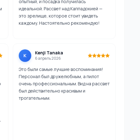
опытный, и посадка получилась
м
идеальной. Рассвет над Каппадокией —
это зрелище, которое стоит увидеть
каждому. Настоятельно рекомендую!
Kenji Tanaka
K
6 апрель 2026
Это были самые лучшие воспоминания!
Персонал был дружелюбным, а пилот
о
очень профессиональным. Вид на рассвет
был действительно красивым и
трогательным.
,