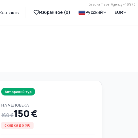
Basuka Travel Agency - 16973
Избранное (
0
)
Русский
EUR
Контакты
Авторский тур
НА ЧЕЛОВЕКА
150 €
160 €
скидка до %6