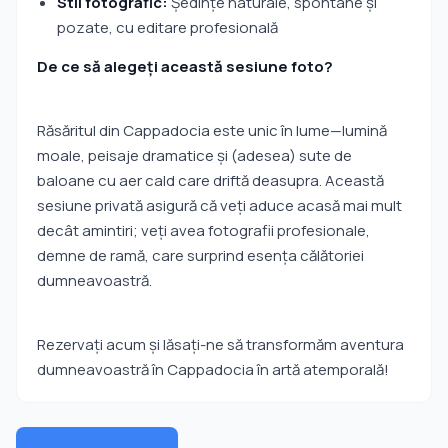
Stil fotografic:
Ședințe naturale, spontane și
pozate, cu editare profesională
De ce să alegeți această sesiune foto?
Răsăritul din Cappadocia este unic în lume—lumină
moale, peisaje dramatice și (adesea) sute de
baloane cu aer cald care driftă deasupra. Această
sesiune privată asigură că veți aduce acasă mai mult
decât amintiri; veți avea fotografii profesionale,
demne de ramă, care surprind esența călătoriei
dumneavoastră.
Rezervați acum și lăsați-ne să transformăm aventura
dumneavoastră în Cappadocia în artă atemporală!