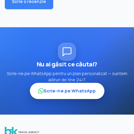
Scrie o recenzie
Nu ai găsit ce căutai?
Scrie-ne pe WhatsApp pentru un plan personalizat — suntem
alături de tine 24/7.
Scrie-ne pe WhatsApp