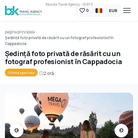
Basuka Travel Agency - 16973
EUR
0
pagina principala
Ședință foto privată de răsărit cu un fotograf profesionist în
Cappadocia
Ședință foto privată de răsărit cu un
fotograf profesionist în Cappadocia
2 oră
Oferta speciala