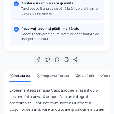
Anulare și rambursare gratuită.
Turul poate fi anulat cu până la 24 de ore înainte
de ora de începere.
Rezervați acum și plătiți mai târziu.
Faceți rezervarea acum, plătiți oricând înainte de
începerea turului.
Detaliu tur
Programul Turului
Ce să știi
ce est
Experimentează magia Cappadociei la răsărit cu o
sesiune foto privată condusă de un fotograf
profesionist. Capturați frumusețea uluitoare a
coșurilor de zână, văile unduitoare și baloanele cu aer