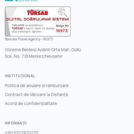
16973
Basuka Travel Agency - 16973
Göreme Beldesi Aydınli-Orta Mah. Güllü
Sok. No: 7/B Merkez/Nevşehir
INSTITUŢIONAL
Politica de anulare și rambursare
Contract de Vânzare la Distanță
Acord de confidențialitate
INFORMAȚII
+90 5327870275