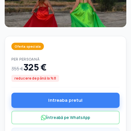
Oferta speciala
PER PERSOANĂ
325 €
355 €
reducere de până la %8
Intreaba pretul
Întreabă pe WhatsApp