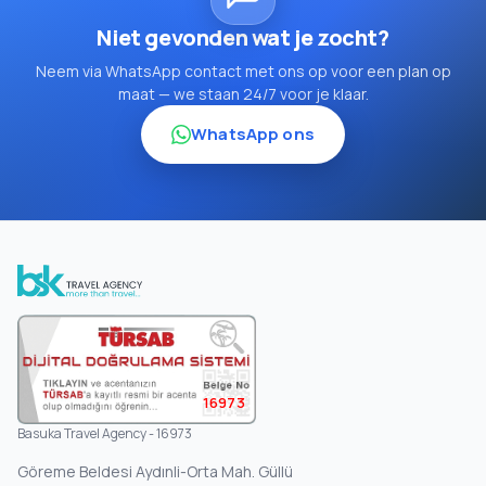
Niet gevonden wat je zocht?
Neem via WhatsApp contact met ons op voor een plan op
maat — we staan 24/7 voor je klaar.
WhatsApp ons
16973
Basuka Travel Agency - 16973
Göreme Beldesi Aydınli-Orta Mah. Güllü