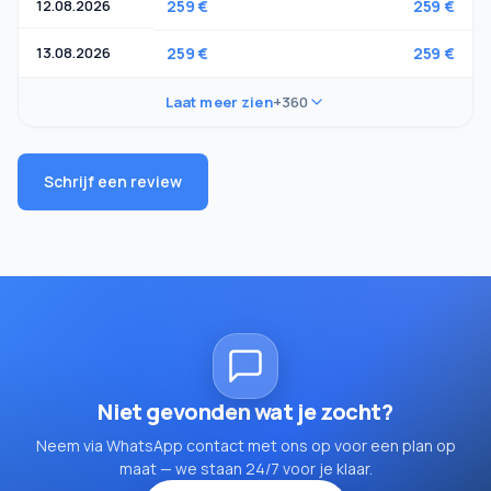
12.08.2026
259 €
259 €
13.08.2026
259 €
259 €
Laat meer zien
+360
Schrijf een review
Niet gevonden wat je zocht?
Neem via WhatsApp contact met ons op voor een plan op
maat — we staan 24/7 voor je klaar.