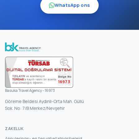
WhatsApp ons
16973
Basuka Travel Agency - 16973
Göreme Beldesi Aydınli-Orta Mah. Güllü
Sok. No: 7/B Merkez/Nevşehir
ZAKELIJK
Annulerings- en terugbetalingsbeleid