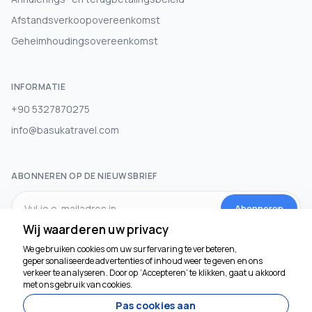
Afstandsverkoopovereenkomst
Geheimhoudingsovereenkomst
INFORMATIE
+90 5327870275
info@basukatravel.com
ABONNEREN OP DE NIEUWSBRIEF
Abonneren
Wij waarderen uw privacy
We gebruiken cookies om uw surfervaring te verbeteren,
SOCIALE MEDIA
gepersonaliseerde advertenties of inhoud weer te geven en ons
verkeer te analyseren. Door op ‘Accepteren’ te klikken, gaat u akkoord
met ons gebruik van cookies.
We helpen je graag
Pas cookies aan