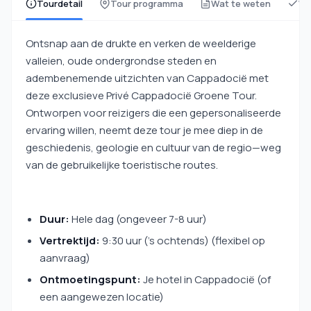
Tourdetail
Tour programma
Wat te weten
Wa
Ontsnap aan de drukte en verken de weelderige
valleien, oude ondergrondse steden en
adembenemende uitzichten van Cappadocië met
deze exclusieve Privé Cappadocië Groene Tour.
Ontworpen voor reizigers die een gepersonaliseerde
ervaring willen, neemt deze tour je mee diep in de
geschiedenis, geologie en cultuur van de regio—weg
van de gebruikelijke toeristische routes.
Duur:
Hele dag (ongeveer 7-8 uur)
Vertrektijd:
9:30 uur ('s ochtends) (flexibel op
aanvraag)
Ontmoetingspunt:
Je hotel in Cappadocië (of
een aangewezen locatie)