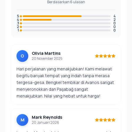
Berdasarkan 6 ulasan
5
4
4
2
3
0
2
0
1
0
Olivia Martins
O
20 November 2025
Hari perjalanan yang menakjubkan! Kami melawat
begitu banyak tempat yang indah tanpa merasa
tergesa-gesa. Bengkel tembikar di Avanos sangat
menyeronokkan dan Paşabağ sangat
menakjubkan. Nilai yang hebat untuk harga!
Mark Reynolds
M
20 Januari 2026