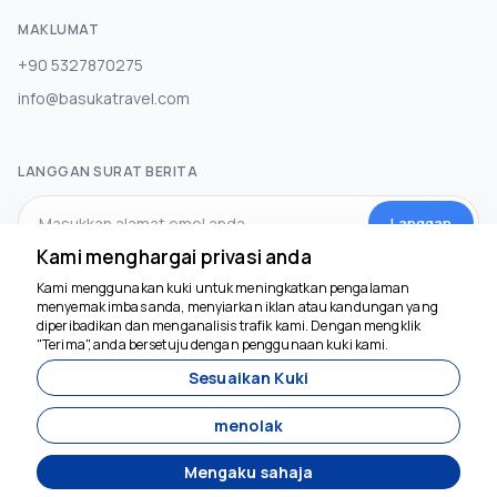
MAKLUMAT
+90 5327870275
info@basukatravel.com
LANGGAN SURAT BERITA
Langgan
Kami menghargai privasi anda
Kami menggunakan kuki untuk meningkatkan pengalaman
MEDIA SOSIAL
menyemak imbas anda, menyiarkan iklan atau kandungan yang
diperibadikan dan menganalisis trafik kami. Dengan mengklik
Kami di sini untuk
"Terima", anda bersetuju dengan penggunaan kuki kami.
membantu
Sesuaikan Kuki
menolak
Mengaku sahaja
Dibangunkan oleh