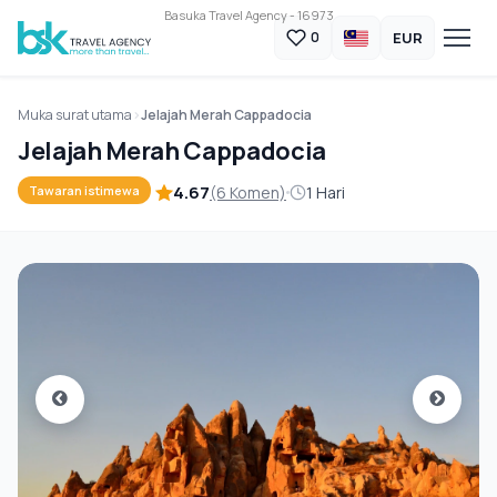
Basuka Travel Agency - 16973
EUR
0
Muka surat utama
Jelajah Merah Cappadocia
Jelajah Merah Cappadocia
4.67
(6 Komen)
1 Hari
Tawaran istimewa