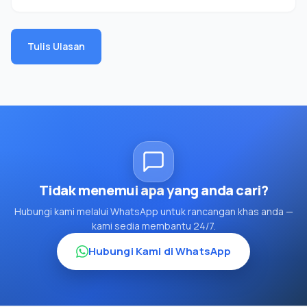
Tulis Ulasan
Tidak menemui apa yang anda cari?
Hubungi kami melalui WhatsApp untuk rancangan khas anda —
kami sedia membantu 24/7.
Hubungi Kami di WhatsApp