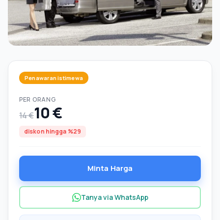
Penawaran istimewa
PER ORANG
10 €
14 €
diskon hingga %29
Minta Harga
Tanya via WhatsApp