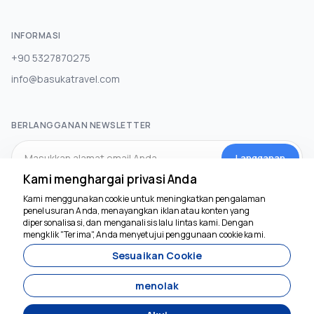
INFORMASI
+90 5327870275
info@basukatravel.com
BERLANGGANAN NEWSLETTER
Langganan
Kami menghargai privasi Anda
Kami menggunakan cookie untuk meningkatkan pengalaman
MEDIA SOSIAL
penelusuran Anda, menayangkan iklan atau konten yang
dipersonalisasi, dan menganalisis lalu lintas kami. Dengan
mengklik "Terima", Anda menyetujui penggunaan cookie kami.
Kami siap membantu
Sesuaikan Cookie
menolak