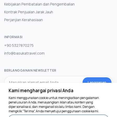
Kebijakan Pembatalan dan Pengembalian
Kontrak Penjualan Jarak Jauh
Perjanjian Kerahasiaan
INFORMASI
+90 5327870275
info@basukatravel.com
BERLANGGANAN NEWSLETTER
Langganan
Kami menghargai privasi Anda
Kami menggunakan cookie untuk meningkatkan pengalaman
MEDIA SOSIAL
penelusuran Anda, menayangkan iklan atau konten yang
dipersonalisasi, dan menganalisis lalu lintas kami. Dengan
mengklik "Terima", Anda menyetujui penggunaan cookie kami.
Kami siap membantu