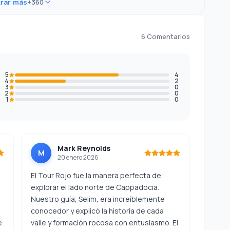
rar más
+360
6 Comentarios
5
4
4
2
3
0
2
0
1
0
Mark Reynolds
M
20 enero 2026
El Tour Rojo fue la manera perfecta de
explorar el lado norte de Cappadocia.
Nuestro guía, Selim, era increíblemente
conocedor y explicó la historia de cada
.
valle y formación rocosa con entusiasmo. El