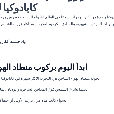
كابادوكيا لل
دوكيا واحدة من أكثر الوجهات سحرًا في العالم للأزواج الذين يبحثون عن هرو
بالونات الهوائية الشهيرة، والفنادق الكهفية القديمة، ومناظر غروب الشمس ال
لجعل عطلتك في كابادوكيا مميزة حقًا.
إليك
خمسة أفكار رو
1. ابدأ اليوم بركوب منطاد ا
جولة منطاد الهواء الساخن هي التجربة الأكثر شهرة في كابادوكيا - وأحد أكثر الأشياء رومانسية التي يمكنكما القيام بها معًا.
بينما تشرق الشمس فوق المداخن الساحرة والوديان، تملأ السماء بالبالونات الملونة، مما يخلق أجواء سحرية حقًا.
سواء كانت هذه هي زيارتك الأولى أو احتفالًا خاصًا، ستكون هذه التجربة واحدة من أبرز معالم رحلتك.