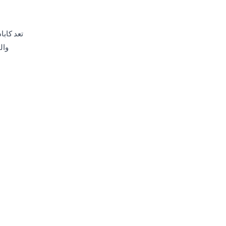
تعد كابا
وال