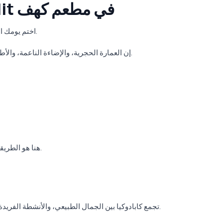
5. استمتع بعشاء candlelit في مطعم كهف
اختم يومك الرومانسي بعشاء مريح في أحد مطاعم كابادوكيا الكهفية.
إن العمارة الحجرية، والإضاءة الناعمة، والأطباق التقليدية تخلق الأجواء المثالية لقضاء أمسية حميمة.
إن عشاء على candlelit هنا هو الطريقة المثالية لإنهاء يومك السحري.
تجمع كابادوكيا بين الجمال الطبيعي، والأنشطة الفريدة، والأجواء السحرية لخلق عطلة رومانسية مثالية للأزواج.