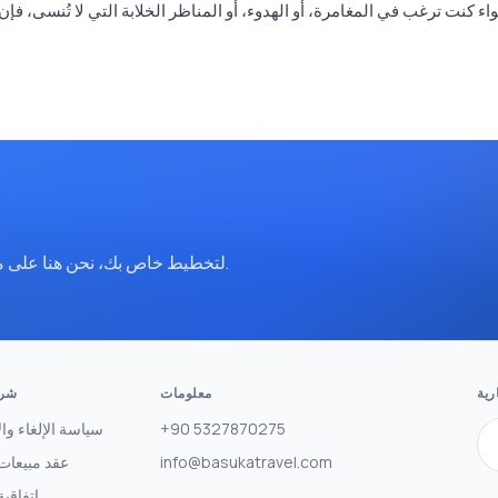
ء كنت ترغب في المغامرة، أو الهدوء، أو المناظر الخلابة التي لا تُنسى، ف
تواصل معنا عبر WhatsApp لتخطيط خاص بك، نحن هنا على مدار الساعة.
رية
معلومات
شرك
+90 5327870275
سياسة الإلغاء وال
info@basukatravel.com
عقد مبيعات 
اتفاقية