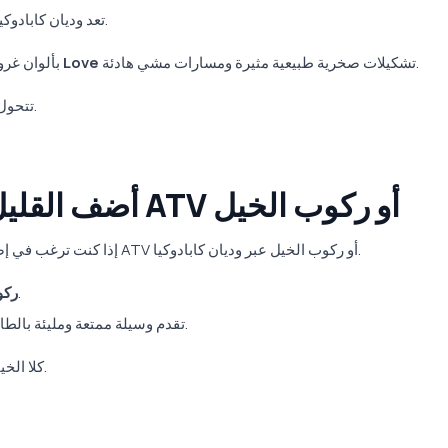
تعد وديان كابادوكيا من أفضل الأماكن للاستمتاع بلحظات هادئة ورومانسية.
تشكيلات صخرية طبيعية مثيرة ومسارات مشي هادئة.
وادي Love
بألوان غر
تتحول نزهة بسيطة عند غروب الشمس هنا إلى ذكرى لا تُنسى.
4. أضف القليل من المغامرة مع جولة ATV أو ركوب الخيل
إذا كنت ترغب في إضافة بعض المغامرة إلى عطلتك الرومانسية، جرب جولة ATV أو ركوب الخيل عبر وديان كابادوكيا.
هادئ ورومانسي للغاية، خاصة عند الغروب.
ركو
تقدم وسيلة ممتعة ومليئة بالطاقة لاستكشاف المناظر الطبيعية الخلابة.
كلا الخيارين يمنحك مزيجًا جميلًا من المغامرة، والطبيعة، والتآزر.