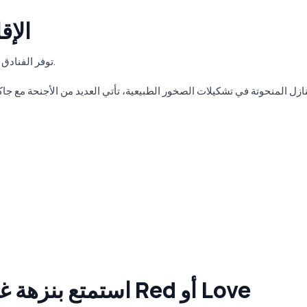
2. ا
توفر الفنادق الكهفية في كابادوكيا أجواء فريدة وحميمة مثالية للأزواج.
3. استمتع بنزهة غروب الشمس في وادي Red أو Love