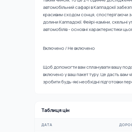
автомобільний сафарі в Каппадокії забе
красивим сходом сонця, спостерігаючи з
долини Каппадокії. Фейрі-каміни, скельні
автомобілів - основні характеристики цьо
Включено / Не включено
Щоб допомогти вам спланувати вашу подо
включено у ваш пакет туру. Це дасть вам ч
зробити будь-які необхідні підготовки пе
Таблиця цін
ДАТА
ДОРО