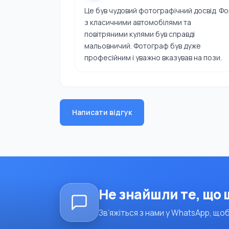
Це був чудовий фотографічний досвід. Фо
з класичними автомобілями та
повітряними кулями був справді
мальовничий. Фотограф був дуже
професійним і уважно вказував на пози.
Написати відгук
Не знайшли те, що
Зв’яжіться з нами у WhatsApp, щоб