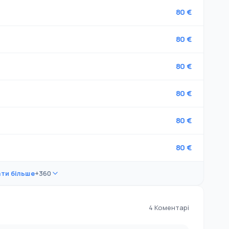
80 €
80 €
80 €
80 €
80 €
80 €
ти більше
+360
4 Коментарі