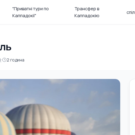
"Приватні тури по
Трансфер в
спі
Каппадокії"
Каппадокію
іль
)
2 година