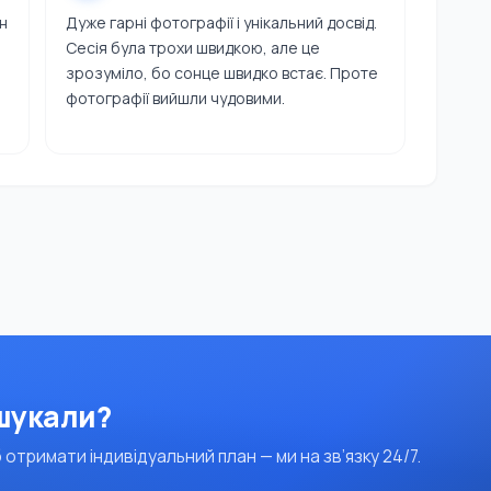
н
Дуже гарні фотографії і унікальний досвід.
Сесія була трохи швидкою, але це
зрозуміло, бо сонце швидко встає. Проте
фотографії вийшли чудовими.
 шукали?
 отримати індивідуальний план — ми на зв’язку 24/7.