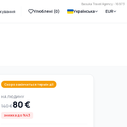
Basuka Travel Agency - 16973
Улюблені (
0
)
Українська
EUR
лкування
Скоро закінчиться термін дії
НА ЛЮДИНУ
80 €
140 €
знижка до %43