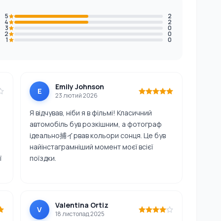
5
2
4
2
3
0
2
0
1
0
Emily Johnson
E
23 лютий 2026
Я відчував, ніби я в фільмі! Класичний
автомобіль був розкішним, а фотограф
ідеально捕イрвав кольори сонця. Це був
найінстаграмніший момент моєї всієї
ї
поїздки.
Valentina Ortiz
V
18 листопад 2025