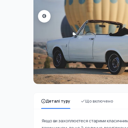
Деталі туру
Що включено
Якщо ви захоплюєтеся старими класичним
таким чином, то це 2-годинне дослідження