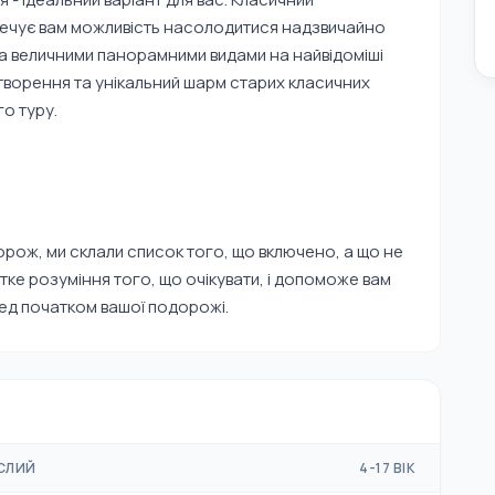
зпечує вам можливість насолодитися надзвичайно
а величними панорамними видами на найвідоміші
 утворення та унікальний шарм старих класичних
го туру.
рож, ми склали список того, що включено, а що не
ітке розуміння того, що очікувати, і допоможе вам
ред початком вашої подорожі.
СЛИЙ
4-17 ВІК