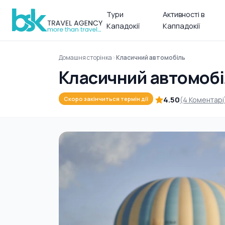
Тури
Активності в
Кападокії
Каппадокії
Домашня сторінка
Класичний автомобіль
Класичний автомоб
4.50
(4 Коментарі
Скоро закінчиться термін дії