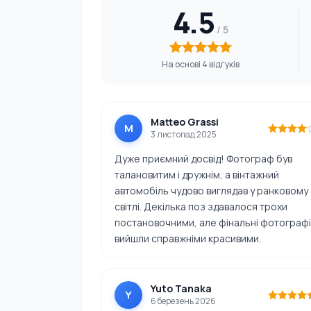
4.5
На основі 4 відгуків
Matteo Grassi
M
3 листопад 2025
Дуже приємний досвід! Фотограф був
талановитим і дружнім, а вінтажний
автомобіль чудово виглядав у ранковому
світлі. Декілька поз здавалося трохи
постановочними, але фінальні фотографі
вийшли справжніми красивими.
Yuto Tanaka
Y
6 березень 2026