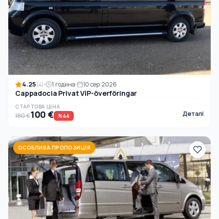
4.25
1 година
10 сер 2026
(4)
Cappadocia Privat VIP-överföringar
СТАРТОВА ЦІНА
100 €
Деталі
180 €
%44
ОСОБЛИВА ПРОПОЗИЦІЯ