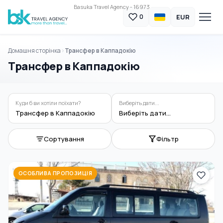
Basuka Travel Agency - 16973
EUR
0
Домашня сторінка
Трансфер в Каппадокію
Трансфер в Каппадокію
Куди б ви хотіли поїхати?
Виберіть дати...
Трансфер в Каппадокію
Виберіть дати...
Сортування
Фільтр
ОСОБЛИВА ПРОПОЗИЦІЯ