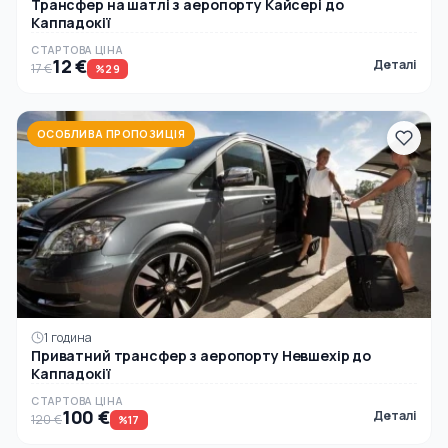
Трансфер на шатлі з аеропорту Кайсері до
Каппадокії
СТАРТОВА ЦІНА
12 €
Деталі
17 €
%29
ОСОБЛИВА ПРОПОЗИЦІЯ
1 година
Приватний трансфер з аеропорту Невшехір до
Каппадокії
СТАРТОВА ЦІНА
100 €
Деталі
120 €
%17