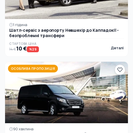
1 година
Шатл-сервіс з аеропорту Невшехір до Каппадокії -
безпроблемні трансфери
СТАРТОВА ЦІНА
10 €
Деталі
14 €
%29
ОСОБЛИВА ПРОПОЗИЦІЯ
90 хвилина