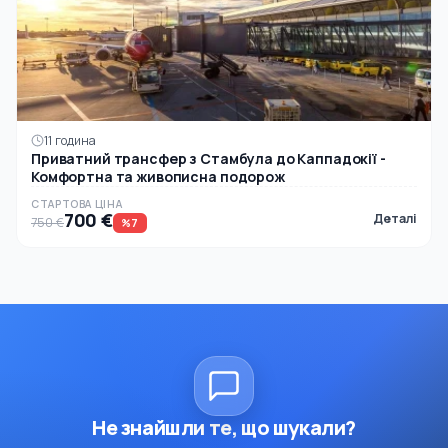
11 година
Приватний трансфер з Стамбула до Каппадокії -
Комфортна та живописна подорож
СТАРТОВА ЦІНА
700 €
Деталі
750 €
%7
Не знайшли те, що шукали?