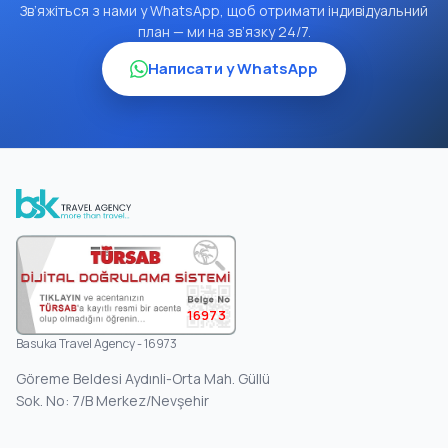
Зв’яжіться з нами у WhatsApp, щоб отримати індивідуальний
план — ми на зв’язку 24/7.
Написати у WhatsApp
16973
Basuka Travel Agency - 16973
Göreme Beldesi Aydınli-Orta Mah. Güllü
Sok. No: 7/B Merkez/Nevşehir