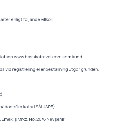
ter enligt följande villkor.
latsen www.basukatravel.com som kund.
vid registrering eller beställning utgör grunden.
t)
 (hädanefter kallad SÄLJARE)
 Emek İş Mrkz. No:20/6 Nevşehir