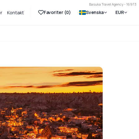
Basuka Travel Agency - 16973
Favoriter (
0
)
Svenska
EUR
r
Kontakt