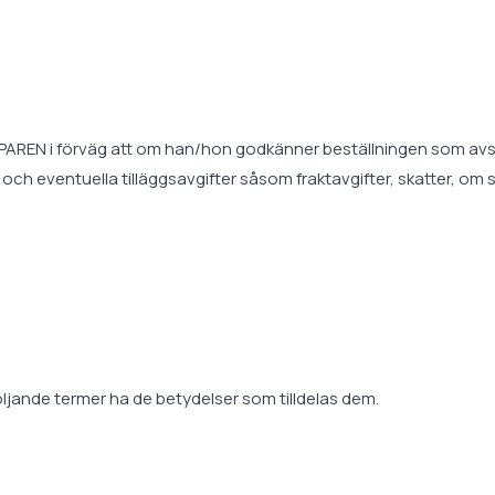
AREN i förväg att om han/hon godkänner beställningen som avses
och eventuella tilläggsavgifter såsom fraktavgifter, skatter, om 
följande termer ha de betydelser som tilldelas dem.