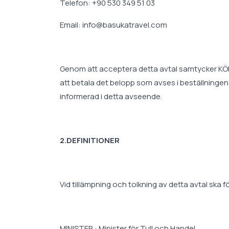
Telefon: +90 530 349 51 03
Email: info@basukatravel.com
Genom att acceptera detta avtal samtycker KÖP
att betala det belopp som avses i beställningen 
informerad i detta avseende.
2.DEFINITIONER
Vid tillämpning och tolkning av detta avtal ska 
MINISTER : Minister för Tull och Handel,