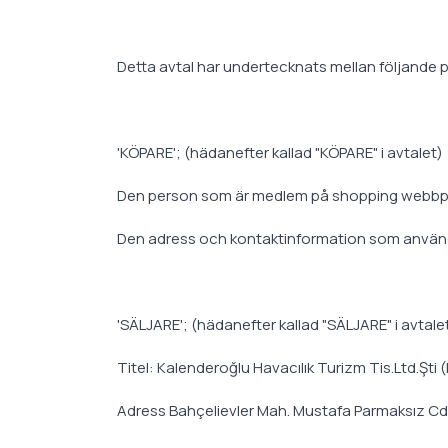
Detta avtal har undertecknats mellan följande par
'KÖPARE'; (hädanefter kallad "KÖPARE" i avtalet)
Den person som är medlem på shopping webbp
Den adress och kontaktinformation som används 
'SÄLJARE'; (hädanefter kallad "SÄLJARE" i avtale
Titel: Kalenderoğlu Havacılık Turizm Tis.Ltd.Şti
Adress Bahçelievler Mah. Mustafa Parmaksız Cd.