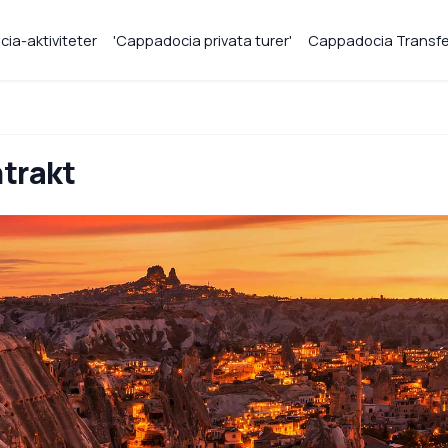
ia-aktiviteter
'Cappadocia privata turer'
Cappadocia Transfe
ntrakt