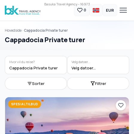
Basuka Travel Agency - 16973
EUR
0
Hovedside
Cappadocia Private turer
Cappadocia Private turer
Hvor vil du reise?
Velg datoer...
Cappadocia Private turer
Velg datoer...
Sorter
Filtrer
SPESIALTILBUD