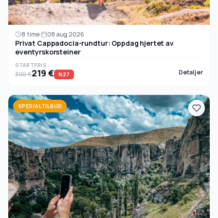
8 time
08 aug 2026
Privat Cappadocia-rundtur: Oppdag hjertet av
eventyrskorsteiner
STARTPRIS
219 €
Detaljer
300 €
%27
SPESIALTILBUD