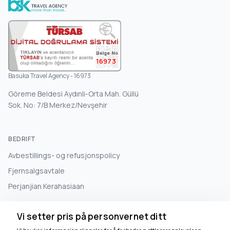
16973
Basuka Travel Agency - 16973
Göreme Beldesi Aydınli-Orta Mah. Güllü
Sok. No: 7/B Merkez/Nevşehir
BEDRIFT
Avbestillings- og refusjonspolicy
Fjernsalgsavtale
Perjanjian Kerahasiaan
Vi setter pris på personvernet ditt
INFORMASJON