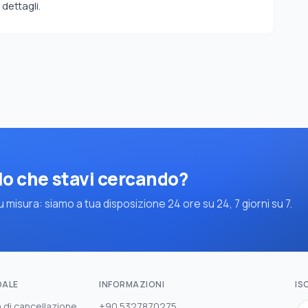
dettagli.
lo che stavi cercando?
 misura: siamo a tua disposizione 24 ore su 24, 7 giorni su 7.
DALE
INFORMAZIONI
IS
a di cancellazione
+90 5327870275