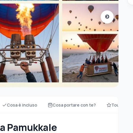
Cosa è incluso
Cosa portare con te?
Tour aggiu
a a Pamukkale