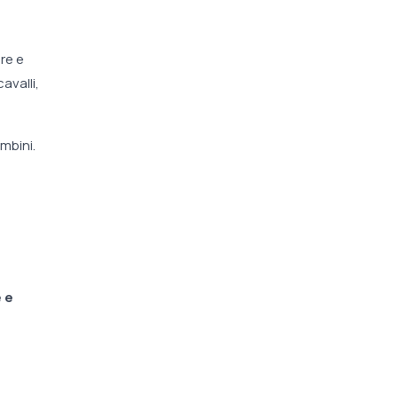
re e
avalli,
mbini.
 e