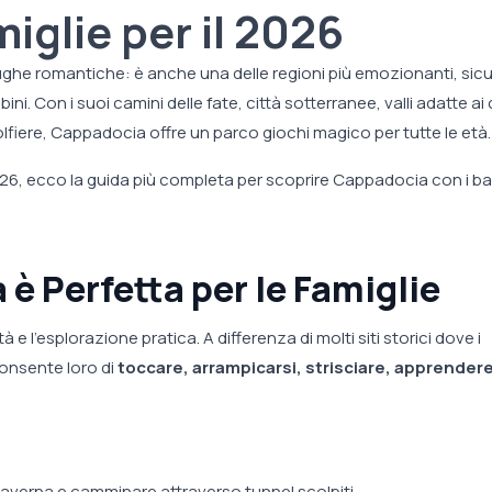
iglie per il 2026
ghe romantiche: è anche una delle regioni più emozionanti, sicu
ni. Con i suoi camini delle fate, città sotterranee, valli adatte ai c
lfiere, Cappadocia offre un parco giochi magico per tutte le età.
2026, ecco la guida più completa per scoprire Cappadocia con i ba
è Perfetta per le Famiglie
 l'esplorazione pratica. A differenza di molti siti storici dove i
onsente loro di
toccare, arrampicarsi, strisciare, apprendere
caverna e camminare attraverso tunnel scolpiti.