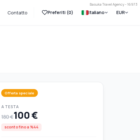
Basuka Travel Agency - 16973
Preferiti (
0
)
Italiano
EUR
Contatto
Offerta speciale
A TESTA
100 €
180 €
sconto fino a %44