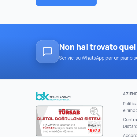
Non hai trovato quel
Scrivici su WhatsApp per un piano su
AZIEN
Politic
e rimb
Contrat
Distan
16973
Accord