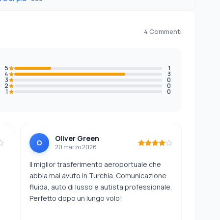
4 Commenti
5
1
4
3
3
0
2
0
1
0
Oliver Green
O
20 marzo 2026
Il miglior trasferimento aeroportuale che
abbia mai avuto in Turchia. Comunicazione
fluida, auto di lusso e autista professionale.
Perfetto dopo un lungo volo!