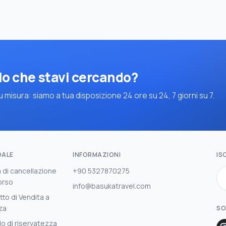
lo che stavi cercando?
 misura: siamo a tua disposizione 24 ore su 24, 7 giorni su 7.
DALE
INFORMAZIONI
IS
a di cancellazione
+90 5327870275
orso
info@basukatravel.com
to di Vendita a
za
SO
o di riservatezza