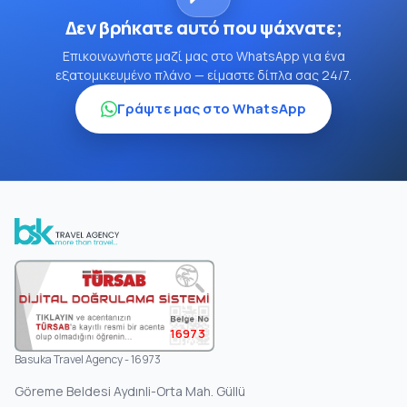
Δεν βρήκατε αυτό που ψάχνατε;
Επικοινωνήστε μαζί μας στο WhatsApp για ένα
εξατομικευμένο πλάνο — είμαστε δίπλα σας 24/7.
Γράψτε μας στο WhatsApp
16973
Basuka Travel Agency - 16973
Göreme Beldesi Aydınli-Orta Mah. Güllü