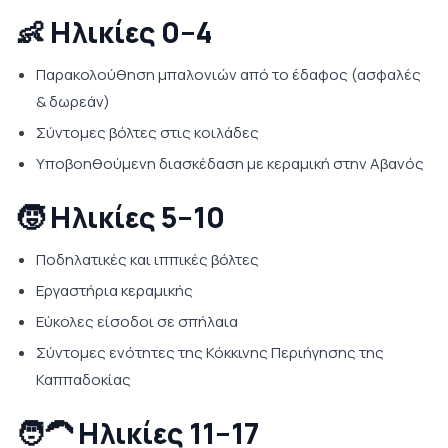
👶 Ηλικίες 0–4
Παρακολούθηση μπαλονιών από το έδαφος (ασφαλές
& δωρεάν)
Σύντομες βόλτες στις κοιλάδες
Υποβοηθούμενη διασκέδαση με κεραμική στην Αβανός
🧒 Ηλικίες 5–10
Ποδηλατικές και ιππικές βόλτες
Εργαστήρια κεραμικής
Εύκολες είσοδοι σε σπήλαια
Σύντομες ενότητες της Κόκκινης Περιήγησης της
Καππαδοκίας
🧑‍🦱 Ηλικίες 11–17