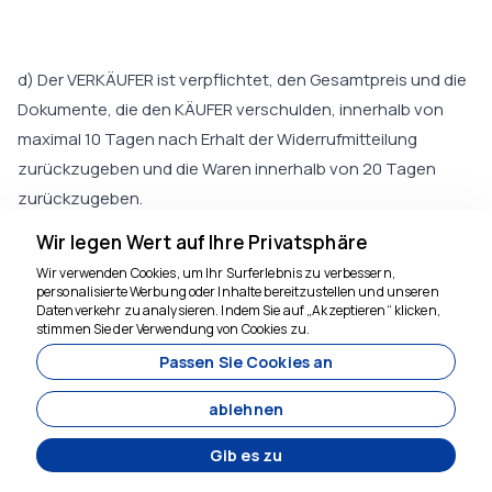
d) Der VERKÄUFER ist verpflichtet, den Gesamtpreis und die
Dokumente, die den KÄUFER verschulden, innerhalb von
maximal 10 Tagen nach Erhalt der Widerrufmitteilung
zurückzugeben und die Waren innerhalb von 20 Tagen
zurückzugeben.
Wir legen Wert auf Ihre Privatsphäre
Wir verwenden Cookies, um Ihr Surferlebnis zu verbessern,
e) Falls aufgrund von Fehlern des KÄUFERS eine
personalisierte Werbung oder Inhalte bereitzustellen und unseren
Datenverkehr zu analysieren. Indem Sie auf „Akzeptieren“ klicken,
Wertminderung der Waren auftritt oder die Rückgabe
stimmen Sie der Verwendung von Cookies zu.
Wir sind für Sie da
unmöglich wird, hat der KÄUFER den VERKÄUFER für seine
Passen Sie Cookies an
Schäden proportional zu seinem Fehler zu entschädigen.
ablehnen
Der KÄUFER ist jedoch nicht für Änderungen und
Verschlechterungen verantwortlich, die aufgrund einer
Gib es zu
ordnungsgemäßen Nutzung der Waren oder Produkte im